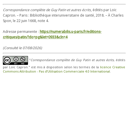
Correspondance complète de Guy Patin et autres écrits
, édités par Loïc
Capron. – Paris : Bibliothèque interuniversitaire de santé, 2018. – À Charles
Spon, le 22 juin 1668, note 4.
Adresse permanente :
https://numerabilis.u-paris.fr/editions-
critiques/patin/?do=pg&let=0933&cln=4
(Consulté le 07/08/2026)
"
Correspondance complète de Guy Patin et autres écrits
, édités
par Loïc Capron." est mis à disposition selon les termes de la
licence Creative
Commons Attribution - Pas d’Utilisation Commerciale 4.0 International
.