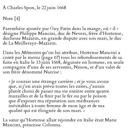
À Charles Spon, le 22 juin 1668
Note [4]
Parenthèse ajoutée par Guy Patin dans la marge, où « il »
désigne Philippe Mancini, duc de Nevers, frère d’Hortense,
duchesse Mazarin, en grande dispute avec son mari, le duc
de La Meilleraye-Mazarin.
Dans les
Mémoires
qu’on lui attribue, Hortense Mancini a
conté par le menu (page 67) tous les rebondissements de sa
fuite en Italie le 13 juin 1668, déguisée en homme, en seule
compagnie d’une de ses servantes, Ninon, et d’un valet de
son frère dénommé Narcise :
« Je courais une étrange carrière ; et je vous avoue
que, si j’en avais prévu toutes les suites, j’aurais
plutôt choisi de passer ma vie entière entre quatre
murailles et de la finir par le fer ou par le poison
que d’exposer ma réputation aux médisances
inévitables à toute femme de mon âge et de ma
qualité qui est éloignée de son mari. »
La sœur qu’Hortense allait rejoindre en Italie était Marie
Mancini, princesse Colonna.