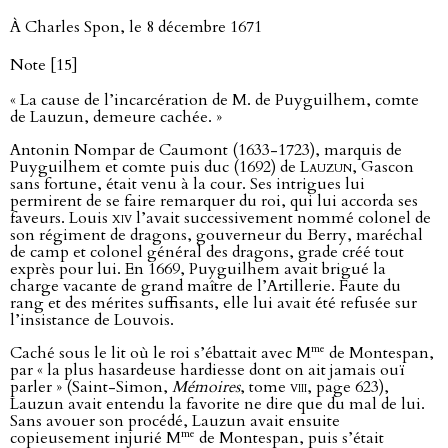
À Charles Spon, le 8 décembre 1671
Note [15]
« La cause de l’incarcération de M. de Puyguilhem, comte
de Lauzun, demeure cachée. »
Antonin Nompar de Caumont (1633-1723), marquis de
Puyguilhem et comte puis duc (1692) de
Lauzun
, Gascon
sans fortune, était venu à la cour. Ses intrigues lui
permirent de se faire remarquer du roi, qui lui accorda ses
faveurs. Louis
xiv
l’avait successivement nommé colonel de
son régiment de dragons, gouverneur du Berry, maréchal
de camp et colonel général des dragons, grade créé tout
exprès pour lui. En 1669, Puyguilhem avait brigué la
charge vacante de grand maître de l’Artillerie. Faute du
rang et des mérites suffisants, elle lui avait été refusée sur
l’insistance de Louvois.
me
Caché sous le lit où le roi s’ébattait avec M
de Montespan,
par « la plus hasardeuse hardiesse dont on ait jamais ouï
parler » (Saint-Simon,
Mémoires
, tome
viii
, page 623),
Lauzun avait entendu la favorite ne dire que du mal de lui.
Sans avouer son procédé, Lauzun avait ensuite
me
copieusement injurié M
de Montespan, puis s’était