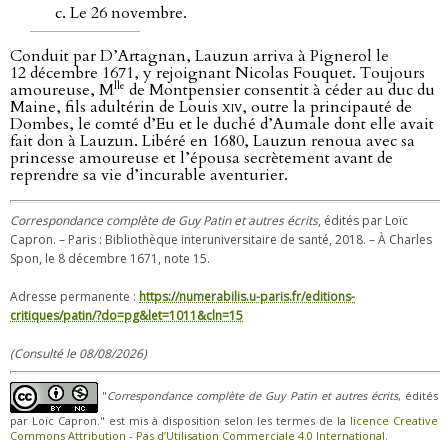
Le 26 novembre.
Conduit par D’Artagnan, Lauzun arriva à Pignerol le
12 décembre 1671, y rejoignant Nicolas Fouquet. Toujours
lle
amoureuse, M
de Montpensier consentit à céder au duc du
Maine, fils adultérin de Louis
xiv
, outre la principauté de
Dombes, le comté d’Eu et le duché d’Aumale dont elle avait
fait don à Lauzun. Libéré en 1680, Lauzun renoua avec sa
princesse amoureuse et l’épousa secrètement avant de
reprendre sa vie d’incurable aventurier.
Correspondance complète de Guy Patin et autres écrits
, édités par Loïc
Capron. – Paris : Bibliothèque interuniversitaire de santé, 2018. – À Charles
Spon, le 8 décembre 1671, note 15.
Adresse permanente :
https://numerabilis.u-paris.fr/editions-
critiques/patin/?do=pg&let=1011&cln=15
(Consulté le 08/08/2026)
"
Correspondance complète de Guy Patin et autres écrits
, édités
par Loïc Capron." est mis à disposition selon les termes de la
licence Creative
Commons Attribution - Pas d’Utilisation Commerciale 4.0 International
.