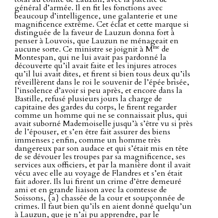
général d’armée. Il en fit les fonctions avec
beaucoup d’intelligence, une galanterie et une
magnificence extrême. Cet éclat et cette marque si
distinguée de la faveur de Lauzun donna fort à
penser à Louvois, que Lauzun ne ménageait en
me
aucune sorte. Ce ministre se joignit à M
de
Montespan, qui ne lui avait pas pardonné la
découverte qu’il avait faite et les injures atroces
qu’il lui avait dites, et firent si bien tous deux qu’ils
réveillèrent dans le roi le souvenir de l’épée brisée,
l’insolence d’avoir si peu après, et encore dans la
Bastille, refusé plusieurs jours la charge de
capitaine des gardes du corps, le firent regarder
comme un homme qui ne se connaissait plus, qui
avait suborné Mademoiselle jusqu’à s’être vu si près
de l’épouser, et s’en être fait assurer des biens
immenses ; enfin, comme un homme très
dangereux par son audace et qui s’était mis en tête
de se dévouer les troupes par sa magnificence, ses
services aux officiers, et par la manière dont il avait
vécu avec elle au voyage de Flandres et s’en était
fait adorer. Ils lui firent un crime d’être demeuré
ami et en grande liaison avec la comtesse de
Soissons, {a} chassée de la cour et soupçonnée de
crimes. Il faut bien qu’ils en aient donné quelqu’un
à Lauzun, que je n’ai pu apprendre, par le