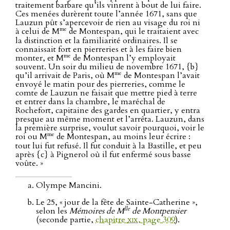
traitement barbare qu’ils vinrent à bout de lui faire.
Ces menées durèrent toute l’année 1671, sans que
Lauzun pût s’apercevoir de rien au visage du roi ni
me
à celui de M
de Montespan, qui le traitaient avec
la distinction et la familiarité ordinaires. Il se
connaissait fort en pierreries et à les faire bien
me
monter, et M
de Montespan l’y employait
souvent. Un soir du milieu de novembre 1671, {b}
me
qu’il arrivait de Paris, où M
de Montespan l’avait
envoyé le matin pour des pierreries, comme le
comte de Lauzun ne faisait que mettre pied à terre
et entrer dans la chambre, le maréchal de
Rochefort, capitaine des gardes en quartier, y entra
presque au même moment et l’arrêta. Lauzun, dans
la première surprise, voulut savoir pourquoi, voir le
me
roi ou M
de Montespan, au moins leur écrire :
tout lui fut refusé. Il fut conduit à la Bastille, et peu
après {c} à Pignerol où il fut enfermé sous basse
voûte. »
Olympe Mancini.
Le 25, « jour de la fête de Sainte-Catherine »,
lle
selon les
Mémoires de M
de Montpensier
(seconde partie,
chapitre
xix
, page 309
).