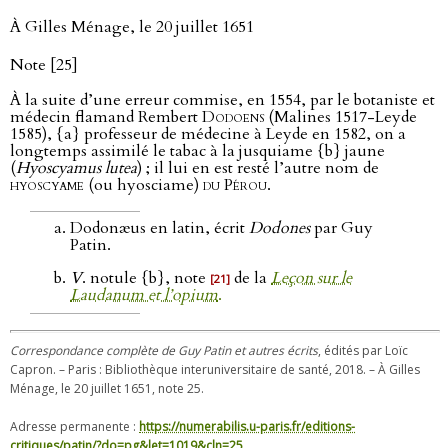
À Gilles Ménage, le 20 juillet 1651
Note [25]
À la suite d’une erreur commise, en 1554, par le botaniste et
médecin flamand Rembert
Dodoens
(Malines 1517-Leyde
1585), {a} professeur de médecine à Leyde en 1582, on a
longtemps assimilé le tabac à la jusquiame {b} jaune
(
Hyoscyamus lutea
) ; il lui en est resté l’autre nom de
hyoscyame
(ou hyosciame)
du Pérou
.
Dodonæus en latin, écrit
Dodones
par Guy
Patin.
V
. notule {b}, note
de la
Leçon sur le
[21]
Laudanum et l’opium
.
Correspondance complète de Guy Patin et autres écrits
, édités par Loïc
Capron. – Paris : Bibliothèque interuniversitaire de santé, 2018. – À Gilles
Ménage, le 20 juillet 1651, note 25.
Adresse permanente :
https://numerabilis.u-paris.fr/editions-
critiques/patin/?do=pg&let=1019&cln=25