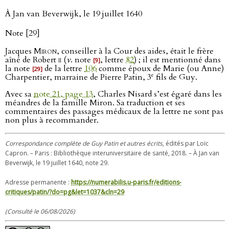
À Jan van Beverwijk, le 19 juillet 1640
Note [29]
Jacques
Miron
, conseiller à la Cour des aides, était le frère
aîné de Robert
ii
(
v
. note
, lettre
82
) ; il est mentionné dans
[9]
la note
de la lettre
106
comme époux de Marie (ou Anne)
[29]
e
Charpentier, marraine de Pierre Patin, 3
fils de Guy.
Avec sa
note 21, page 13
, Charles Nisard s’est égaré dans les
méandres de la famille Miron. Sa traduction et ses
commentaires des passages médicaux de la lettre ne sont pas
non plus à recommander.
Correspondance complète de Guy Patin et autres écrits
, édités par Loïc
Capron. – Paris : Bibliothèque interuniversitaire de santé, 2018. – À Jan van
Beverwijk, le 19 juillet 1640, note 29.
Adresse permanente :
https://numerabilis.u-paris.fr/editions-
critiques/patin/?do=pg&let=1037&cln=29
(Consulté le 06/08/2026)