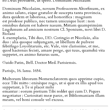
eo Deus providerit, ut spero. Dominum Nicolaüm
Dominum Nicolaüm, novum Professorem Altorfinum, ex
animo saluto, eique gratulor de suscepta tanta provincia,
dura quidem et laboriosa, sed honorifica : magnum
est prodesse publico, nec tamen unicuique licet : non
omnibus datum est habere nasum. Mittam quamprimùm
Lugdunum ad amicum nostrum Cl. Sponium, novi libri D.
Riolani
4. exemplaria, Tibi duo, DD. Coringio et Nicolaïo, alia
duo : alia quoque subjungam, ut libellum de pulvere
febrifugo Loyolitarum, etc. Vale, vire clarissime, et me,
quod hactenus fecisti, amare perge, qui tuus, quamdiú vita
suppetet, ex animo futurus sum,
Guido Patin, Bell. Doctor Med. Parisiensis.
Parisĳs, 16. Ianu. 1654.
Multorum librorum Nomenclatorem quos apprime cupio,
ecce Tibi mitto : enixèque rogo, ut si quæ ex illis apud vos
suppetant, à Te si placet mihi
emantur : eorum pretium Tibi reddet qui cum D. Piques
negotiatur : Curiositati meæ parce, et Bibliomaniam illam
meam, vel boni consule vel excusa.