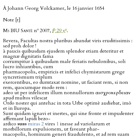
À Johann Georg Volckamer, le 16 janvier 1654
Note [t]
o
o
o
Ms BIU Santé
n
2007,
f
29 v
.
Revera, Facultas nostra pluribus abundat viris eruditissimis :
sed proh dolor !
à paucis quibusdam ejusdem splendor etiam deteritur et
magnæ dignitatis fama
corrumpitur à quibusdam male feriatis nebulonibus, soli
lucro inhiantibus, cum
pharmacopolis, empiricis et infelici chymistarum grege
syncretismum triplum
exercentibus, eo dumtaxat nomine, ut faciant rem, si non
rem, quocumque modo rem :
adeo ut per infelicem illum nonnullorum αισχροκερδειαν
apud multos vilescat
Ordo noster qui antehac in tota Urbe optimè audiebat, imò
et in Europa.
Sunt quidam ignavi et inertes, qui sine fronte et impudenter
affirmant lapidi bezo-
ardico
suas
miras
2
vires
1
inesse ad variolarum et
morbillorum expulsionem, ut faveant phar-
macopolis, hominum generi fraudulento, et ad rem suam