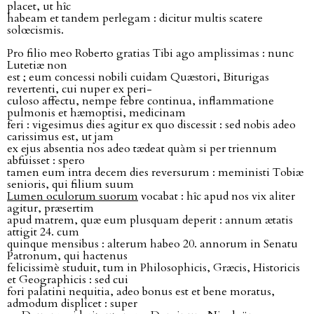
placet, ut hîc
habeam et tandem perlegam : dicitur multis scatere
solœcismis.
Pro filio meo Roberto gratias Tibi ago amplissimas : nunc
Lutetiæ non
est ; eum concessi nobili cuidam Quæstori, Biturigas
revertenti, cui nuper ex peri-
culoso affectu, nempe febre continua, inflammatione
pulmonis et hæmoptisi, medicinam
feri : vigesimus dies agitur ex quo discessit : sed nobis adeo
carissimus est, ut jam
ex ejus absentia nos adeo tædeat quàm si per triennum
abfuisset : spero
tamen eum intra decem dies reversurum : meministi Tobiæ
senioris, qui filium suum
Lumen oculorum suorum
vocabat : hîc apud nos vix aliter
agitur, præsertim
apud matrem, quæ eum plusquam deperit : annum ætatis
attigit 24. cum
quinque mensibus : alterum habeo 20. annorum in Senatu
Patronum, qui hactenus
felicissimè studuit, tum in Philosophicis, Græcis, Historicis
et Geographicis : sed cui
fori palatini nequitia, adeo bonus est et bene moratus,
admodum displicet : super