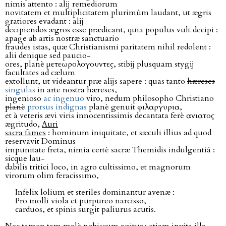
nimis attento : alĳ remediorum
novitatem et multiplicitatem plurimùm laudant, ut ægris
gratiores evadant : alĳ
decipiendos ægros esse prædicant, quia populus vult decipi :
apage ab artis nostræ sanctuario
fraudes istas, quæ Christianismi paritatem nihil redolent :
alii denique sed paucio-
ores, planè μετεωρολογουντες, stibĳ plusquam stygĳ
facultates ad cælum
extollunt, ut videantur præ alĳs sapere : quas tanto
hæreses
singulas
in arte nostra hæreses,
ingenioso
ac ingenuo
viro, nedum philosopho Christiano
planè
prorsus indignas
planè genuit φιλαργυρια,
et à veteris ævi viris innocentissimis decantata ferè ανιατος
ægritudo,
Auri
sacra fames
: hominum iniquitate, et sæculi illius ad quod
reservavit Dominus
impunitate freta, nimia certè sacræ Themidis indulgentiâ :
sicque lau-
dabilis tritici loco, in agro cultissimo, et magnorum
virorum olim feracissimo,
Infelix lolium et steriles dominantur avenæ :
Pro molli viola et purpureo narcisso,
carduos, et spinis surgit paliurus acutis.