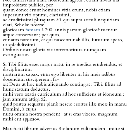
Nec tamen tam malè nobiscum agitur : etiam invita illa
improbitate publica, per
quam donec erunt homines vitia erunt, nobis etiam
supersunt viri optimi, clarissimi,
ac eruditissimi plusquam 80. qui supra sæculi nequitiam
elati, Scholæ nostræ
gloriosam
famam
à 200. annis partam gloriosè tuentur
atque conservant ; per quos,
et natos natorum, et qui nascentur ab illis, futurum spero,
ut spledidissimi
Ordinis nostri gloria vix intremoritura numquam
extinguatur.
Si Tibi filius esset major natu, in re medica erudiendus, et
disciplinarum
nostrarum capax, eum ego libenter in his meis ædibus
docendum susciperem ; fa-
xit Deus ut hoc nobis aliquando contingat : Tibi, filius ad
hunc statum deductus,
mihi vero ætatis curriculum ad hoc sufficiens et idoneum :
jam annum attigi 52.
quid postea sequetur planè nescio : sortes illæ meæ in manu
Domini, à cujus
nutu omnia nostra pendent : at si cras vixero, magnum
mihi erit ερμαιον.
Marchetti librum adversus Riolanum vidi tandem : mitte si