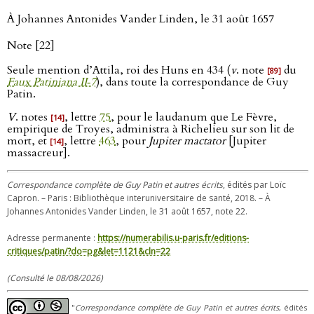
À Johannes Antonides Vander Linden, le 31 août 1657
Note [22]
Seule mention d’Attila, roi des Huns en 434 (
v
. note
du
[89]
Faux Patiniana II‑7
), dans toute la correspondance de Guy
Patin.
V
. notes
, lettre
75
, pour le laudanum que Le Fèvre,
[14]
empirique de Troyes, administra à Richelieu sur son lit de
mort, et
, lettre
463
, pour
Jupiter mactator
[Jupiter
[14]
massacreur].
Correspondance complète de Guy Patin et autres écrits
, édités par Loïc
Capron. – Paris : Bibliothèque interuniversitaire de santé, 2018. – À
Johannes Antonides Vander Linden, le 31 août 1657, note 22.
Adresse permanente :
https://numerabilis.u-paris.fr/editions-
critiques/patin/?do=pg&let=1121&cln=22
(Consulté le 08/08/2026)
"
Correspondance complète de Guy Patin et autres écrits
, édités