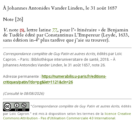
À Johannes Antonides Vander Linden, le 31 août 1657
Note [26]
V
. note
, lettre latine
77
, pour l’« Itinéraire » de Benjamin
[5]
de Tudèle édité par Constantinus L’Empereur (Leyde, 1633,
o
sans édition in‑4
plus tardive que j’aie su trouver).
Correspondance complète de Guy Patin et autres écrits
, édités par Loïc
Capron. – Paris : Bibliothèque interuniversitaire de santé, 2018. – À
Johannes Antonides Vander Linden, le 31 août 1657, note 26.
Adresse permanente :
https://numerabilis.u-paris.fr/editions-
critiques/patin/?do=pg&let=1121&cln=26
(Consulté le 08/08/2026)
"
Correspondance complète de Guy Patin et autres écrits
, édités
par Loïc Capron." est mis à disposition selon les termes de la
licence Creative
Commons Attribution - Pas d’Utilisation Commerciale 4.0 International
.