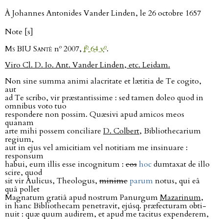
À Johannes Antonides Vander Linden, le 26 octobre 1657
Note [s]
o
o
o
Ms BIU Santé
n
2007,
f
64 v
.
Viro Cl. D. Io. Ant. Vander Linden, etc. Leidam.
Non sine summa animi alacritate et lætitia de Te cogito,
aut
ad Te scribo, vir præstantissime : sed tamen doleo quod in
omnibus voto tuo
respondere non possim. Quæsivi apud amicos meos
quanam
arte mihi possem conciliare
D. Colbert
, Bibliothecarium
regium,
aut in ejus vel amicitiam vel notitiam me insinuare :
responsum
habui, eum illis esse incognitum :
eos
hoc
dumtaxat de illo
scire, quod
sit vir Aulicus, Theologus,
minime
parum
notus, qui eâ
quâ pollet
Magnatum gratiâ apud nostrum Panurgum
Mazarinum
,
in hanc Bibliothecam penetravit, ejúsq. præfecturam obti-
nuit : quæ quum audirem, et apud me tacitus expenderem,