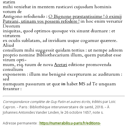
statim
mihi veniebat in mentem rusticavi cujusdam hominis
votum de
Antigono refodiendo :
O Bignone præstantissime ! ô eximĳ
Puteani, utinam vos possem refodere !
in hoc enim versatur
Deorum
iniquitas, quod optimos quosque vix sinunt diurnare : et
virtutem
ex oculis sublatam, ad invidiam usque cogamur quærere.
Aliud
consilium mihi suggessit quidam tertius : ut nempe adirem
proprio nomine Bibliothecarium illum, quem putabat esse
virum opti-
mum, eiq. tuum de nova
Aretæi
editione promovenda
consilium
exponerem : illum me benignè excepturum ac auditurum :
sed
numquam passurum ut quæ
in
habet MS ad Te unquam
ferantur :
Correspondance complète de Guy Patin et autres écrits
, édités par Loïc
Capron. – Paris : Bibliothèque interuniversitaire de santé, 2018. – À
Johannes Antonides Vander Linden, le 26 octobre 1657, note s.
Adresse permanente :
https://numerabilis.u-paris.fr/editions-