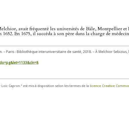
e Melchior, avait fréquenté les universités de Bâle, Montpellier e
1652. En 1675, il succéda à son père dans la charge de médecin or
. – Paris : Bibliothèque interuniversitaire de santé, 2018. – À Melchior Sebizius,
in/?do=pg&let=1133&cln=8
r Loïc Capron." est mis à disposition selon les termes de la
licence Creative Commons 