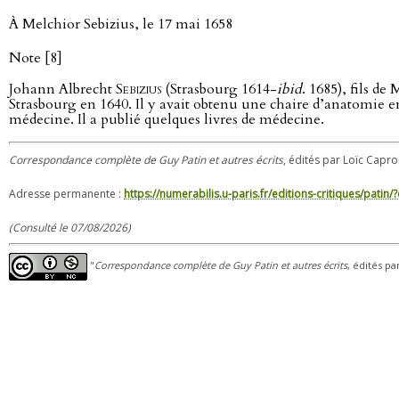
À Melchior Sebizius, le 17 mai 1658
Note [8]
Johann Albrecht
Sebizius
(Strasbourg 1614-
ibid
. 1685), fils d
Strasbourg en 1640. Il y avait obtenu une chaire d’anatomie en 
médecine. Il a publié quelques livres de médecine.
Correspondance complète de Guy Patin et autres écrits
, édités par Loïc Capron
Adresse permanente :
https://numerabilis.u-paris.fr/editions-critiques/pat
(Consulté le 07/08/2026)
"
Correspondance complète de Guy Patin et autres écrits
, édités pa