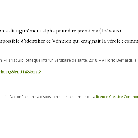
, on a dit figurément alpha pour dire premier » (Trévoux).
ossible d’identifier ce Vénitien qui craignait la vérole ; comme
n. – Paris : Bibliothèque interuniversitaire de santé, 2018. – À Florio Bernardi, l
in/?do=pg&let=1142&cln=2
r Loïc Capron." est mis à disposition selon les termes de la
licence Creative Commons 