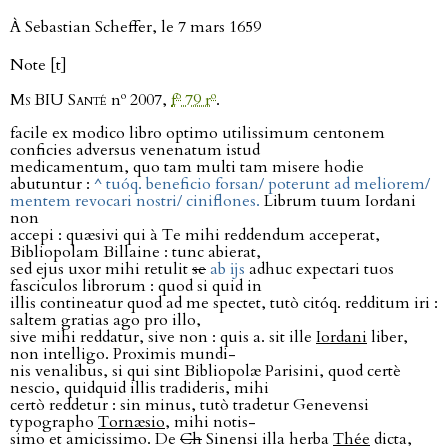
À Sebastian Scheffer, le 7 mars 1659
Note [t]
o
o
o
Ms BIU Santé
n
2007,
f
79 r
.
facile ex modico libro optimo utilissimum centonem
conficies adversus venenatum istud
medicamentum, quo tam multi tam misere hodie
abutuntur :
^ tuóq. beneficio forsan/ poterunt ad meliorem/
mentem revocari nostri/ ciniflones.
Librum tuum Iordani
non
accepi : quæsivi qui à Te mihi reddendum acceperat,
Bibliopolam Billaine : tunc abierat,
sed ejus uxor mihi retulit
se
ab ĳs
adhuc expectari tuos
fasciculos librorum : quod si quid in
illis contineatur quod ad me spectet, tutò citóq. redditum iri :
saltem gratias ago pro illo,
sive mihi reddatur, sive non : quis a. sit ille
Iordani
liber,
non intelligo. Proximis mundi-
nis venalibus, si qui sint Bibliopolæ Parisini, quod certè
nescio, quidquid illis tradideris, mihi
certò reddetur : sin minus, tutò tradetur Genevensi
typographo
Tornæsio
, mihi notis-
simo et amicissimo. De
Ch
Sinensi illa herba
Thée
dicta,