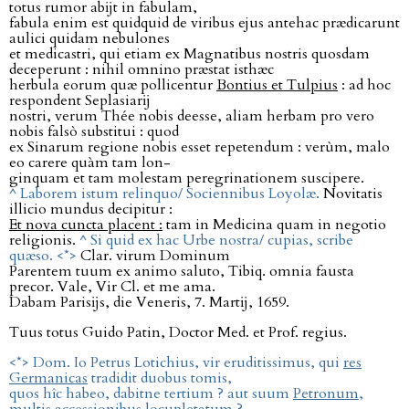
totus rumor abĳt in fabulam,
fabula enim est quidquid de viribus ejus antehac prædicarunt
aulici quidam nebulones
et medicastri, qui etiam ex Magnatibus nostris quosdam
deceperunt : nihil omnino præstat isthæc
herbula eorum quæ pollicentur
Bontius et Tulpius
: ad hoc
respondent Seplasiarĳ
nostri, verum Thée nobis deesse, aliam herbam pro vero
nobis falsò substitui : quod
ex Sinarum regione nobis esset repetendum : verùm, malo
eo carere quàm tam lon-
ginquam et tam molestam peregrinationem suscipere.
^ Laborem istum relinquo/ Sociennibus Loyolæ.
Novitatis
illicio mundus decipitur :
Et nova cuncta placent :
tam in Medicina quam in negotio
religionis.
^ Si quid ex hac Urbe nostra/ cupias, scribe
quæso. <*>
Clar. virum Dominum
Parentem tuum ex animo saluto, Tibiq. omnia fausta
precor. Vale, Vir Cl. et me ama.
Dabam Parisĳs, die Veneris, 7. Martĳ, 1659.
Tuus totus Guido Patin, Doctor Med. et Prof. regius.
<*> Dom. Io Petrus Lotichius, vir eruditissimus, qui
res
Germanicas
tradidit duobus tomis,
quos hîc habeo, dabitne tertium ? aut suum
Petronum
,