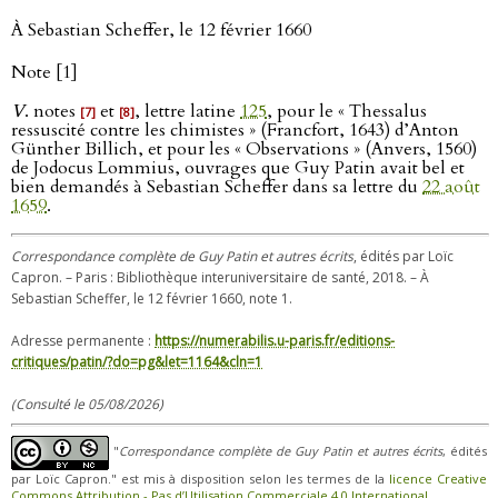
À Sebastian Scheffer, le 12 février 1660
Note [1]
V
. notes
et
, lettre latine
125
, pour le « Thessalus
[7]
[8]
ressuscité contre les chimistes » (Francfort, 1643) d’Anton
Günther Billich, et pour les « Observations » (Anvers, 1560)
de Jodocus Lommius, ouvrages que Guy Patin avait bel et
bien demandés à Sebastian Scheffer dans sa lettre du
22 août
1659
.
Correspondance complète de Guy Patin et autres écrits
, édités par Loïc
Capron. – Paris : Bibliothèque interuniversitaire de santé, 2018. – À
Sebastian Scheffer, le 12 février 1660, note 1.
Adresse permanente :
https://numerabilis.u-paris.fr/editions-
critiques/patin/?do=pg&let=1164&cln=1
(Consulté le 05/08/2026)
"
Correspondance complète de Guy Patin et autres écrits
, édités
par Loïc Capron." est mis à disposition selon les termes de la
licence Creative
Commons Attribution - Pas d’Utilisation Commerciale 4.0 International
.