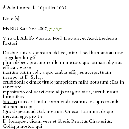
À Adolf Vorst, le 16 juillet 1660
Note [s]
o
o
o
Ms BIU Santé
n
2007,
f
86 r
.
Viro Cl. Adolfo Vorstio, Med. Doctori, et Acad. Leidensis
Rectori.
Duabus tuis responsum,
debeo,
Vir Cl. sed humanitati tuæ
singulari longè
plura debeo, pro amore illo in me tuo, quo utinam dignus
efficiar.
Vasse-
narium
tuum vidi, à quo ambas effigies accepi, tuam
nempe, et
D. Sylvĳ
,
eruditionis eximiæ titulo jampridem mihi notissimi : Eas in
sanctiore
repositorio collocavi cum alĳs magnis viris, sæculi nostri
luminibus.
Suecus
tuus erit mihi commendatissimus, è cujus manib.
alteram accepi.
Quod spectat ad
Gal.
nostrum Græco-Latinum, de quo
mecum egit pro Te
D. Ioncquet,
dicam verè et liberè.
Renatus Charterius
,
Collega noster, qui