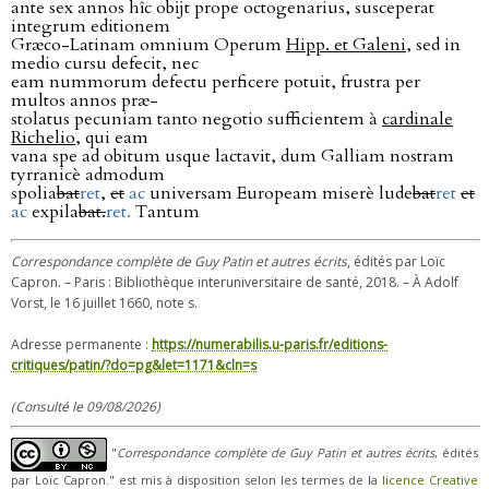
ante sex annos hîc obĳt prope octogenarius, susceperat
integrum editionem
Græco-Latinam omnium Operum
Hipp. et Galeni
, sed in
medio cursu defecit, nec
eam nummorum defectu perficere potuit, frustra per
multos annos præ-
stolatus pecuniam tanto negotio sufficientem à
cardinale
Richelio
, qui eam
vana spe ad obitum usque lactavit, dum Galliam nostram
tyrranicè admodum
spolia
bat
ret
,
et
ac
universam Europeam miserè lude
bat
ret
et
ac
expila
bat.
ret.
Tantum
Correspondance complète de Guy Patin et autres écrits
, édités par Loïc
Capron. – Paris : Bibliothèque interuniversitaire de santé, 2018. – À Adolf
Vorst, le 16 juillet 1660, note s.
Adresse permanente :
https://numerabilis.u-paris.fr/editions-
critiques/patin/?do=pg&let=1171&cln=s
(Consulté le 09/08/2026)
"
Correspondance complète de Guy Patin et autres écrits
, édités
par Loïc Capron." est mis à disposition selon les termes de la
licence Creative