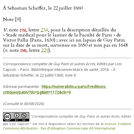
À Sebastian Scheffer, le 22 juillet 1660
Note [9]
V
. note
, lettre
234
, pour la description détaillée du
[15]
« Stade médical pour le laurier de la Faculté de Paris » de
Victor Pallu (Paris, 1630) ; avec ici un lapsus de Guy Patin
sur la date de sa mort, survenue en 1650 et non pas en 1648
(
v
. note
, lettre
229
).
[54]
Correspondance complète de Guy Patin et autres écrits
, édités par Loïc
Capron. – Paris : Bibliothèque interuniversitaire de santé, 2018. – À
Sebastian Scheffer, le 22 juillet 1660, note 9.
Adresse permanente :
https://numerabilis.u-paris.fr/editions-
critiques/patin/?do=pg&let=1172&cln=9
(Consulté le 06/08/2026)
"
Correspondance complète de Guy Patin et autres écrits
, édités
par Loïc Capron." est mis à disposition selon les termes de la
licence Creative
Commons Attribution - Pas d’Utilisation Commerciale 4.0 International
.