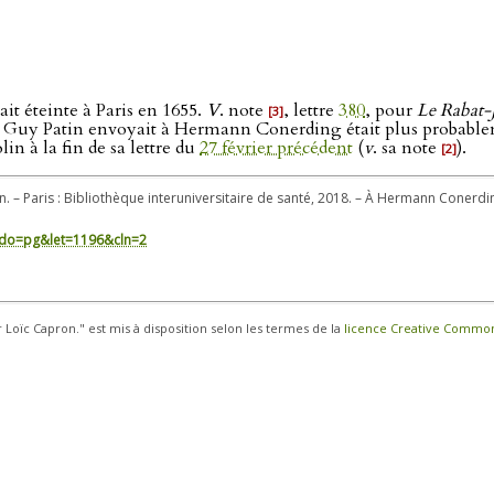
tait éteinte à Paris en 1655.
V
. note
, lettre
380
, pour
Le Rabat-
[3]
que Guy Patin envoyait à Hermann Conerding était plus probable
in à la fin de sa lettre du
27 février précédent
(
v
. sa note
).
[2]
n. – Paris : Bibliothèque interuniversitaire de santé, 2018. – À Hermann Conerdi
in/?do=pg&let=1196&cln=2
r Loïc Capron." est mis à disposition selon les termes de la
licence Creative Commons 