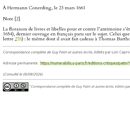
À Hermann Conerding, le 23 mars 1661
Note [2]
La floraison de livres et libelles pour et contre l’antimoine s’é
1654), dernier ouvrage en français paru sur le sujet. Celui 
lettre
276
) : le même dont il avait fait cadeau à Thomas Barthol
Correspondance complète de Guy Patin et autres écrits
, édités par Loïc Capro
Adresse permanente :
https://numerabilis.u-paris.fr/editions-critiques/pat
(Consulté le 06/08/2026)
"
Correspondance complète de Guy Patin et autres écrits
, édités pa