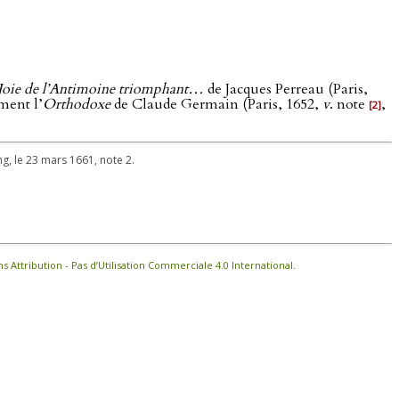
Joie de l’Antimoine triomphant…
de Jacques Perreau (Paris,
ment l’
Orthodoxe
de Claude Germain (Paris, 1652,
v
. note
,
[2]
ng, le 23 mars 1661, note 2.
Attribution - Pas d’Utilisation Commerciale 4.0 International
.