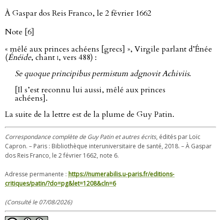
À Gaspar dos Reis Franco, le 2 février 1662
Note [6]
« mêlé aux princes achéens [grecs] », Virgile parlant d’Énée
(
Énéide
, chant
i
, vers 488) :
Se quoque principibus permistum adgnovit Achiviis
.
[Il s’est reconnu lui aussi, mêlé aux princes
achéens].
La suite de la lettre est de la plume de Guy Patin.
Correspondance complète de Guy Patin et autres écrits
, édités par Loïc
Capron. – Paris : Bibliothèque interuniversitaire de santé, 2018. – À Gaspar
dos Reis Franco, le 2 février 1662, note 6.
Adresse permanente :
https://numerabilis.u-paris.fr/editions-
critiques/patin/?do=pg&let=1208&cln=6
(Consulté le 07/08/2026)