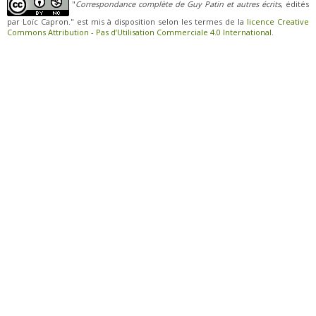
"
Correspondance complète de Guy Patin et autres écrits
, édités
par Loïc Capron." est mis à disposition selon les termes de la
licence Creative
Commons Attribution - Pas d’Utilisation Commerciale 4.0 International
.