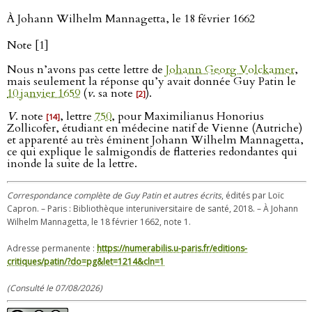
À Johann Wilhelm Mannagetta, le 18 février 1662
Note [1]
Nous n’avons pas cette lettre de
Johann Georg Volckamer
,
mais seulement la réponse qu’y avait donnée Guy Patin le
10 janvier 1659
(
v
. sa note
).
[2]
V
. note
, lettre
750
, pour Maximilianus Honorius
[14]
Zollicofer, étudiant en médecine natif de Vienne (Autriche)
et apparenté au très éminent Johann Wilhelm Mannagetta,
ce qui explique le salmigondis de flatteries redondantes qui
inonde la suite de la lettre.
Correspondance complète de Guy Patin et autres écrits
, édités par Loïc
Capron. – Paris : Bibliothèque interuniversitaire de santé, 2018. – À Johann
Wilhelm Mannagetta, le 18 février 1662, note 1.
Adresse permanente :
https://numerabilis.u-paris.fr/editions-
critiques/patin/?do=pg&let=1214&cln=1
(Consulté le 07/08/2026)