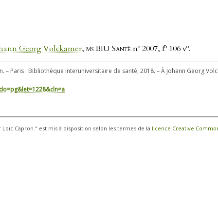
o
o
o
hann Georg Volckamer
,
ms BIU Santé
n
2007, f
106 v
.
n. – Paris : Bibliothèque interuniversitaire de santé, 2018. – À Johann Georg Vol
in/?do=pg&let=1228&cln=a
r Loïc Capron." est mis à disposition selon les termes de la
licence Creative Commons 