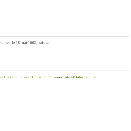
ckamer, le 18 mai 1662, note a.
Attribution - Pas d’Utilisation Commerciale 4.0 International
.