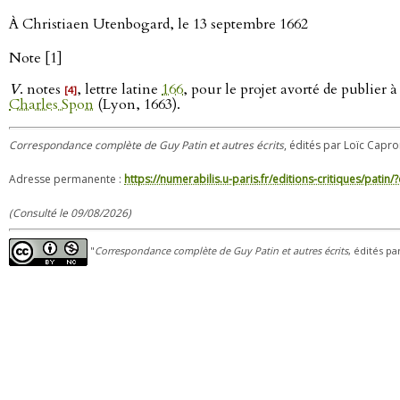
À Christiaen Utenbogard, le 13 septembre 1662
Note [1]
V
. notes
, lettre latine
166
, pour le projet avorté de publier
[4]
Charles Spon
(Lyon, 1663).
Correspondance complète de Guy Patin et autres écrits
, édités par Loïc Capro
Adresse permanente :
https://numerabilis.u-paris.fr/editions-critiques/pat
(Consulté le 09/08/2026)
"
Correspondance complète de Guy Patin et autres écrits
, édités pa