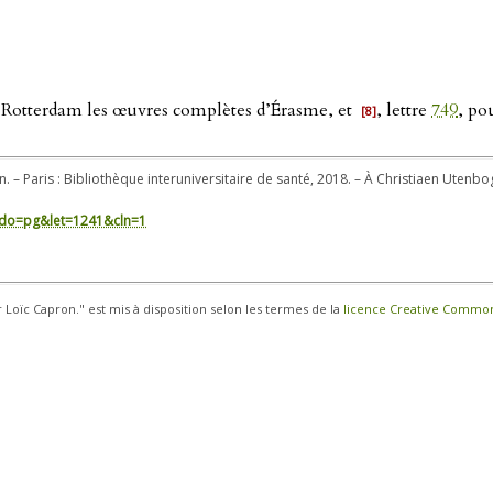
 à Rotterdam les œuvres complètes d’Érasme, et
, lettre
749
, po
[8]
n. – Paris : Bibliothèque interuniversitaire de santé, 2018. – À Christiaen Utenb
in/?do=pg&let=1241&cln=1
r Loïc Capron." est mis à disposition selon les termes de la
licence Creative Commons 