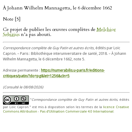
À Johann Wilhelm Mannagetta, le 6 décembre 1662
Note [5]
Ce projet de publier les œuvres complètes de
Melchior
Sebizius
n’a pas abouti.
Correspondance complète de Guy Patin et autres écrits
, édités par Loïc
Capron. – Paris : Bibliothèque interuniversitaire de santé, 2018. – À Johann
Wilhelm Mannagetta, le 6 décembre 1662, note 5.
Adresse permanente :
https://numerabilis.u-paris.fr/editions-
critiques/patin/?do=pg&let=1256&cln=5
(Consulté le 08/08/2026)
"
Correspondance complète de Guy Patin et autres écrits
, édités
par Loïc Capron." est mis à disposition selon les termes de la
licence Creative
Commons Attribution - Pas d’Utilisation Commerciale 4.0 International
.