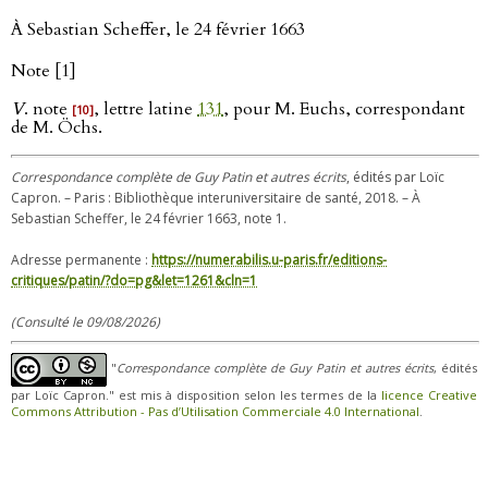
À Sebastian Scheffer, le 24 février 1663
Note [1]
V
. note
, lettre latine
131
, pour M. Euchs, correspondant
[10]
de M. Öchs.
Correspondance complète de Guy Patin et autres écrits
, édités par Loïc
Capron. – Paris : Bibliothèque interuniversitaire de santé, 2018. – À
Sebastian Scheffer, le 24 février 1663, note 1.
Adresse permanente :
https://numerabilis.u-paris.fr/editions-
critiques/patin/?do=pg&let=1261&cln=1
(Consulté le 09/08/2026)
"
Correspondance complète de Guy Patin et autres écrits
, édités
par Loïc Capron." est mis à disposition selon les termes de la
licence Creative
Commons Attribution - Pas d’Utilisation Commerciale 4.0 International
.