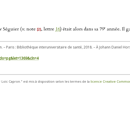
e
iv
Séguier (
v
. note
, lettre
16
) était alors dans sa 79
année. Il ga
[2]
. – Paris : Bibliothèque interuniversitaire de santé, 2018. – À Johann Daniel Hors
in/?do=pg&let=1369&cln=4
r Loïc Capron." est mis à disposition selon les termes de la
licence Creative Commons 