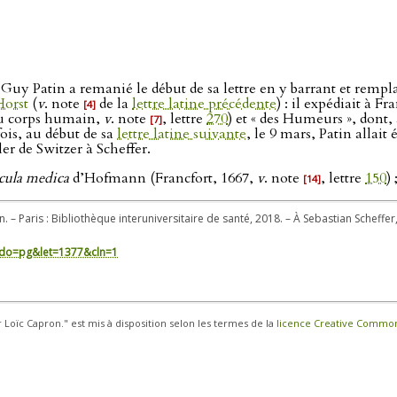
Guy Patin a remanié le début de sa lettre en y barrant et rempla
Horst
(
v
. note
de la
lettre latine précédente
) : il expédiait à F
[4]
 (du corps humain,
v
. note
, lettre
270
) et « des Humeurs », dont,
[7]
fois, au début de sa
lettre latine suivante
, le 9 mars, Patin allait
ler de Switzer à Scheffer.
ula medica
d’Hofmann (Francfort, 1667,
v
. note
, lettre
150
)
[14]
n. – Paris : Bibliothèque interuniversitaire de santé, 2018. – À Sebastian Scheffer
in/?do=pg&let=1377&cln=1
r Loïc Capron." est mis à disposition selon les termes de la
licence Creative Commons 