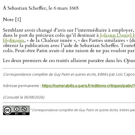
À Sebastian Scheffer, le 6 mars 1665
Note [1]
Semblant avoir changé d’avis sur l’intermédiaire à employer, 
dans le port du précieux colis qu’il destinait à
Johann Daniel 
Hofmann
, « de la Chaleur innée », « des Parties similaires »
obtenir la publication avec l’aide de Sebastian Scheffer. Toute
colis. Peut-être Patin avait-il une raison de ne pas vouloir par
Les deux premiers de ces traités allaient paraître dans les
Opusc
Correspondance complète de Guy Patin et autres écrits
, édités par Loïc Capro
Adresse permanente :
https://numerabilis.u-paris.fr/editions-critiques/pat
(Consulté le 06/08/2026)
"
Correspondance complète de Guy Patin et autres écrits
, édités pa