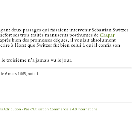
çant deux passages qui faisaient intervenir Sebastian Switzer
rancfort ses trois traités manuscrits posthumes de
Caspar
 après bien des promesses déçues, il voulait absolument
 écrire à Horst que Switzer fut bien celui à qui il confia son
 ; le troisième n’a jamais vu le jour.
, le 6 mars 1665, note 1.
Attribution - Pas d’Utilisation Commerciale 4.0 International
.