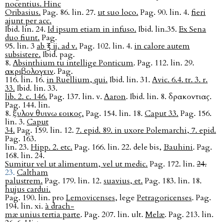
nocentius. Hinc
Oribasius.
Pag. 86. lin. 27.
ut suo loco.
Pag. 90. lin. 4.
fieri
ajunt per acc.
Ibid. lin. 24.
Id ipsum etiam in infuso.
Ibid. lin.35.
Ex Sena
duo fiunt.
Pag.
95. lin. 3
ab ℥ ij. ad v.
Pag. 102. lin. 4.
in calore autem
subsistere.
Ibid. pag.
8.
Absinthium tu intellige Ponticum
. Pag. 112. lin. 29.
ακριβολογειν
. Pag.
116. lin. 16.
in Ruellium, qui.
Ibid. lin. 31.
Avic. 6.4. tr. 3. r.
33.
Ibid. lin. 33.
lib. 2. c. 146.
Pag. 137. lin. v.
Aaron
. Ibid. lin. 8. δρακοντιας.
Pag. 144. lin.
8.
ξυλον θυινω εοικος.
Pag. 154. lin. 18.
Caput 33.
Pag. 156.
lin. 3.
Caput
34.
Pag. 159. lin. 12.
7. epid. 89. in uxore Polemarchi, 7. epid.
Pag. 163.
lin. 23.
Hipp. 2. etc.
Pag. 166. lin. 22. dele bis,
Bauhini
. Pag.
168. lin. 24.
Sumitur vel ut alimentum, vel ut medic.
Pag. 172. lin.
24.
23.
Caltham
palustrem.
Pag. 179. lin. 12.
suavius, et.
Pag. 183. lin. 18.
hujus cardui.
Pag. 190. lin. pro
Lemovicenses
, lege
Petragoricenses
. Pag.
194. lin. xi.
à drach-
mæ unius tertia parte
. Pag. 207. lin. ult.
Melæ
. Pag. 213. lin.