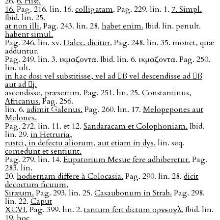
26.
6. Hist.
16.
Pag. 216. lin. 16.
colligatam
. Pag. 229. lin. 1.
7. Simpl.
Ibid. lin. 25.
at non illi.
Pag. 243. lin. 28.
habet enim.
Ibid. lin. penult.
habent simul.
Pag. 246. lin. xv.
Dalec. dicitur.
Pag. 248. lin. 35. monet, quæ
adduntur.
Pag. 249. lin. 3. ικμαζοντα. Ibid. lin. 6. ικμαζοντα. Pag. 250.
lin. ult.
in hac dosi vel substitisse, vel ad ß vel descendisse ad ß
aut ad j.
ascendisse, præsertim.
Pag. 251. lin. 25.
Constantinus,
Africanus.
Pag. 256.
lin. 6.
adimit Galenus.
Pag. 260. lin. 17.
Melopepones aut
Melones.
Pag. 272. lin. 11. et 12.
Sandaracam et Colophoniam.
Ibid.
lin. 29.
in Hetruria,
rustci, in defectu aliorum, aut etiam in dys.
lin. seq.
comedunt et sentiunt.
Pag. 279. lin. 14.
Eupatorium Mesue fere adhiberetur.
Pag.
283. lin.
20.
hodiernam differe à Colocasia.
Pag. 290. lin. 28.
dicit
decoctum ficuum,
Siræum.
Pag. 293. lin. 25.
Casaubonum in Strab.
Pag. 298.
lin. 22.
Caput
XCVI.
Pag. 399. lin. 2.
tantum fert dictum ορνεογλ.
Ibid. lin.
19.
hoc