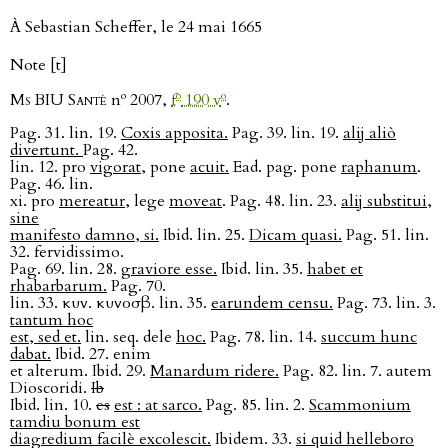
À Sebastian Scheffer, le 24 mai 1665
Note [t]
o
o
o
Ms BIU Santé
n
2007,
f
190 v
.
Pag. 31. lin. 19.
Coxis apposita.
Pag. 39. lin. 19.
alij aliò
divertunt.
Pag. 42.
lin. 12. pro
vigorat
, pone
acuit.
Ead. pag. pone
raphanum
.
Pag. 46. lin.
xi. pro
mereatur
, lege
moveat
. Pag. 48. lin. 23.
alij substitui,
sine
manifesto damno, si.
Ibid. lin. 25.
Dicam quasi.
Pag. 51. lin.
32. fervidissimo.
Pag. 69. lin. 28.
graviore esse.
Ibid. lin. 35.
habet et
rhabarbarum.
Pag. 70.
lin. 33. κυν. κυνοσβ. lin. 35.
earundem censu.
Pag. 73. lin. 3.
tantum hoc
est, sed et.
lin. seq. dele
hoc.
Pag. 78. lin. 14.
succum hunc
dabat.
Ibid. 27. enim
et alterum. Ibid. 29.
Manardum ridere.
Pag. 82. lin. 7. autem
Dioscoridi.
Ib
Ibid. lin. 10.
es
est : at sarco.
Pag. 85. lin. 2.
Scammonium
tamdiu bonum est
diagredium facilè excolescit.
Ibidem. 33.
si quid helleboro