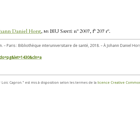
o
o
o
hann Daniel Horst
,
ms BIU Santé
n
2007, f
207 r
.
. – Paris : Bibliothèque interuniversitaire de santé, 2018. – À Johann Daniel Horst
in/?do=pg&let=1430&cln=a
r Loïc Capron." est mis à disposition selon les termes de la
licence Creative Commons 