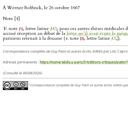
À Werner Rolfinck, le 26 octobre 1667
Note [4]
V
. note
, lettre latine
443
, pour ces autres thèses médicales 
[1]
accusé réception au début de la
lettre qu’il avait écrite le mêm
parisiens retenait à la douane (
v
. note
, lettre latine
432
).
[3]
Correspondance complète de Guy Patin et autres écrits
, édités par Loïc Capro
Adresse permanente :
https://numerabilis.u-paris.fr/editions-critiques/pat
(Consulté le 06/08/2026)
"
Correspondance complète de Guy Patin et autres écrits
, édités pa