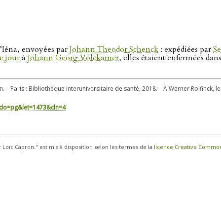
d’Iéna, envoyées par
Johann Theodor Schenck
: expédiées par
Se
e jour
à
Johann Georg Volckamer
, elles étaient enfermées dan
n. – Paris : Bibliothèque interuniversitaire de santé, 2018. – À Werner Rolfinck, l
in/?do=pg&let=1473&cln=4
r Loïc Capron." est mis à disposition selon les termes de la
licence Creative Commons 