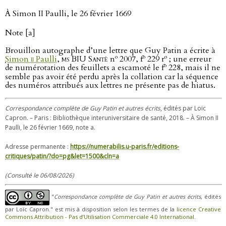
À Simon II Paulli, le 26 février 1669
Note [a]
Brouillon autographe d’une lettre que Guy Patin a écrite à
o
o
o
Simon
ii
Paulli
,
ms BIU Santé
n
2007, f
229 r
; une erreur
o
de numérotation des feuillets a escamoté le f
228, mais il ne
semble pas avoir été perdu après la collation car la séquence
des numéros attribués aux lettres ne présente pas de hiatus.
Correspondance complète de Guy Patin et autres écrits
, édités par Loïc
Capron. – Paris : Bibliothèque interuniversitaire de santé, 2018. – À Simon II
Paulli, le 26 février 1669, note a.
Adresse permanente :
https://numerabilis.u-paris.fr/editions-
critiques/patin/?do=pg&let=1500&cln=a
(Consulté le 06/08/2026)
"
Correspondance complète de Guy Patin et autres écrits
, édités
par Loïc Capron." est mis à disposition selon les termes de la
licence Creative
Commons Attribution - Pas d’Utilisation Commerciale 4.0 International
.