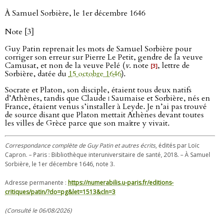
À Samuel Sorbière, le 1er décembre 1646
Note [3]
Guy Patin reprenait les mots de Samuel Sorbière pour
corriger son erreur sur Pierre Le Petit, gendre de la veuve
Camusat, et non de la veuve Pelé (
v
. note
, lettre de
[3]
Sorbière, datée du
15 octobre 1646
).
Socrate et Platon, son disciple, étaient tous deux natifs
d’Athènes, tandis que Claude
i
Saumaise et Sorbière, nés en
France, étaient venus s’installer à Leyde. Je n’ai pas trouvé
de source disant que Platon mettait Athènes devant toutes
les villes de Grèce parce que son maître y vivait.
Correspondance complète de Guy Patin et autres écrits
, édités par Loïc
Capron. – Paris : Bibliothèque interuniversitaire de santé, 2018. – À Samuel
Sorbière, le 1er décembre 1646, note 3.
Adresse permanente :
https://numerabilis.u-paris.fr/editions-
critiques/patin/?do=pg&let=1513&cln=3
(Consulté le 06/08/2026)