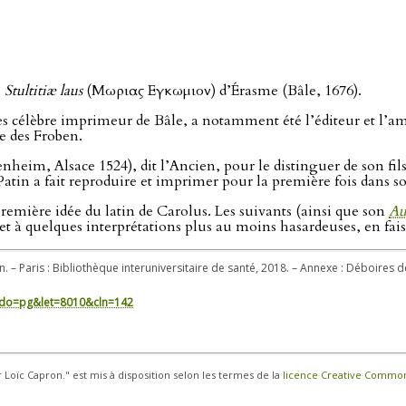
u
Stultitiæ laus
(Μωριας Εγκωμιον) d’Érasme (Bâle, 1676).
célèbre imprimeur de Bâle, a notamment été l’éditeur et l’ami
ue des Froben.
heim, Alsace 1524), dit l’Ancien, pour le distinguer de son fi
atin a fait reproduire et imprimer pour la première fois dans so
remière idée du latin de Carolus. Les suivants (ainsi que son
Au
et à quelques interprétations plus au moins hasardeuses, en faisa
n. – Paris : Bibliothèque interuniversitaire de santé, 2018. – Annexe : Déboires 
in/?do=pg&let=8010&cln=142
r Loïc Capron." est mis à disposition selon les termes de la
licence Creative Commons 