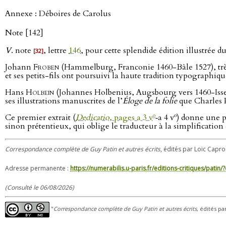
Annexe : Déboires de Carolus
Note [142]
V
. note
, lettre
146
, pour cette splendide édition illustrée d
[32]
Johann
Froben
(Hammelburg, Franconie 1460-Bâle 1527), très 
et ses petits-fils ont poursuivi la haute tradition typographiq
Hans
Holbein
(Johannes Holbenius, Augsbourg vers 1460-Issen
ses illustrations manuscrites de l’
Éloge de la folie
que Charles P
o
o
Ce premier extrait (
Dedicatio
, pages a 3 v
‑a 4 v
) donne une p
sinon prétentieux, qui oblige le traducteur à la simplification 
Correspondance complète de Guy Patin et autres écrits
, édités par Loïc Capro
Adresse permanente :
https://numerabilis.u-paris.fr/editions-critiques/pat
(Consulté le 06/08/2026)
"
Correspondance complète de Guy Patin et autres écrits
, édités pa