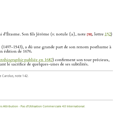
 d’Érasme. Son fils Jérôme (
v
. notule {a}, note
, lettre
152
)
[18]
ls (1497-1543), a dû une grande part de son renom posthume à
n édition de 1676.
tobiographie
publiée en 1682
) confirment son tour précieux,
nt le sacrifice de quelques-unes de ses subtilités.
de Carolus, note 142.
Attribution - Pas d’Utilisation Commerciale 4.0 International
.