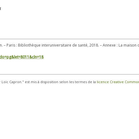
t
n. – Paris : Bibliothèque interuniversitaire de santé, 2018. – Annexe : La maison
in/?do=pg&let=8011&cln=18
r Loïc Capron." est mis à disposition selon les termes de la
licence Creative Commons 