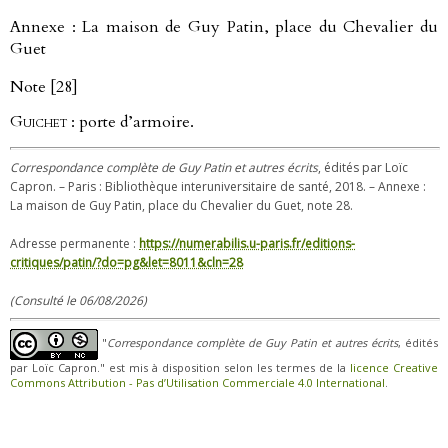
Annexe : La maison de Guy Patin, place du Chevalier du
Guet
Note [28]
Guichet
: porte d’armoire.
Correspondance complète de Guy Patin et autres écrits
, édités par Loïc
Capron. – Paris : Bibliothèque interuniversitaire de santé, 2018. – Annexe :
La maison de Guy Patin, place du Chevalier du Guet, note 28.
Adresse permanente :
https://numerabilis.u-paris.fr/editions-
critiques/patin/?do=pg&let=8011&cln=28
(Consulté le 06/08/2026)
"
Correspondance complète de Guy Patin et autres écrits
, édités
par Loïc Capron." est mis à disposition selon les termes de la
licence Creative
Commons Attribution - Pas d’Utilisation Commerciale 4.0 International
.