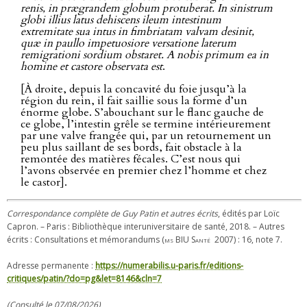
renis, in prægrandem globum protuberat. In sinistrum
globi illius latus dehiscens ileum intestinum
extremitate sua intus in fimbriatam valvam desinit,
quæ in paullo impetuosiore versatione laterum
remigrationi sordium obstaret. A nobis primum ea in
homine et castore observata est
.
[À droite, depuis la concavité du foie jusqu’à la
région du rein, il fait saillie sous la forme d’un
énorme globe. S’abouchant sur le flanc gauche de
ce globe, l’intestin grêle se termine intérieurement
par une valve frangée qui, par un retournement un
peu plus saillant de ses bords, fait obstacle à la
remontée des matières fécales. C’est nous qui
l’avons observée en premier chez l’homme et chez
le castor].
Correspondance complète de Guy Patin et autres écrits
, édités par Loïc
Capron. – Paris : Bibliothèque interuniversitaire de santé, 2018. – Autres
écrits : Consultations et mémorandums (
ms BIU Santé
2007) : 16, note 7.
Adresse permanente :
https://numerabilis.u-paris.fr/editions-
critiques/patin/?do=pg&let=8146&cln=7
(Consulté le 07/08/2026)