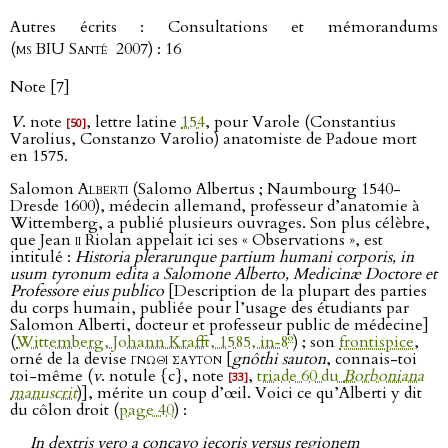
Autres écrits : Consultations et mémorandums
(
ms BIU Santé
2007) : 16
Note [7]
V
. note
, lettre latine
154
, pour Varole (Constantius
[50]
Varolius, Constanzo Varolio) anatomiste de Padoue mort
en 1575.
Salomon
Alberti
(Salomo Albertus ; Naumbourg 1540-
Dresde 1600), médecin allemand, professeur d’anatomie à
Wittemberg, a publié plusieurs ouvrages. Son plus célèbre,
que Jean
ii
Riolan appelait ici ses « Observations », est
intitulé :
Historia plerarunque partium humani corporis, in
usum tyronum edita a Salomone Alberto, Medicinæ Doctore et
Professore eius publico
[Description de la plupart des parties
du corps humain, publiée pour l’usage des étudiants par
Salomon Alberti, docteur et professeur public de médecine]
o
(
Wittemberg, Johann Krafft, 1585, in‑8
) ; son
frontispice
,
orné de la devise
γνωθι σαυτον
[
gnôthi sauton
, connais-toi
toi-même (
v
. notule {c}, note
,
triade 60 du
Borboniana
[33]
manuscrit
)], mérite un coup d’œil. Voici ce qu’Alberti y dit
du côlon droit (
page 40
) :
In dextris vero a concavo iecoris versus regionem