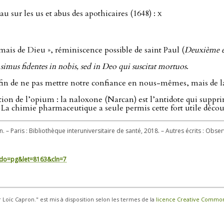
u sur les us et abus des apothicaires (1648) :
x
mais de Dieu », réminiscence possible de saint Paul (
Deuxième é
imus fidentes in nobis, sed in Deo qui suscitat mortuos
.
in de ne pas mettre notre confiance en nous-mêmes, mais de la 
action de l’opium : la naloxone (Narcan) est l’antidote qui suppri
La chimie pharmaceutique a seule permis cette fort utile décou
n. – Paris : Bibliothèque interuniversitaire de santé, 2018. – Autres écrits : Obs
in/?do=pg&let=8163&cln=7
r Loïc Capron." est mis à disposition selon les termes de la
licence Creative Commons 