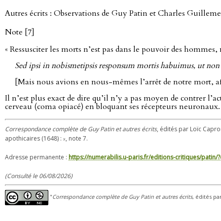
Autres écrits : Observations de Guy Patin et Charles Guillemea
Note [7]
« Ressusciter les morts n’est pas dans le pouvoir des hommes, 
Sed ipsi in nobismetipsis responsum mortis habuimus, ut non s
[Mais nous avions en nous-mêmes l’arrêt de notre mort, af
Il n’est plus exact de dire qu’il n’y a pas moyen de contrer l’
cerveau (coma opiacé) en bloquant ses récepteurs neuronaux. 
Correspondance complète de Guy Patin et autres écrits
, édités par Loïc Capro
apothicaires (1648) :
x
, note 7.
Adresse permanente :
https://numerabilis.u-paris.fr/editions-critiques/pat
(Consulté le 06/08/2026)
"
Correspondance complète de Guy Patin et autres écrits
, édités pa