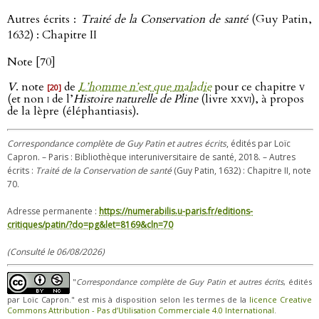
Autres écrits :
Traité de la Conservation de santé
(Guy Patin,
1632) : Chapitre II
Note [70]
V
. note
de
L’homme n’est que maladie
pour ce chapitre
v
[20]
(et non
i
de l’
Histoire naturelle de Pline
(livre
xxvi
), à propos
de la lèpre (éléphantiasis).
Correspondance complète de Guy Patin et autres écrits
, édités par Loïc
Capron. – Paris : Bibliothèque interuniversitaire de santé, 2018. – Autres
écrits :
Traité de la Conservation de santé
(Guy Patin, 1632) : Chapitre II, note
70.
Adresse permanente :
https://numerabilis.u-paris.fr/editions-
critiques/patin/?do=pg&let=8169&cln=70
(Consulté le 06/08/2026)
"
Correspondance complète de Guy Patin et autres écrits
, édités
par Loïc Capron." est mis à disposition selon les termes de la
licence Creative
Commons Attribution - Pas d’Utilisation Commerciale 4.0 International
.