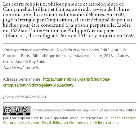
Les écarts religieux, philosophiques et astrologiques de
Campanella, brillant et fantasque érudit revêtu de la bure
dominicaine, lui avaient valu maints déboires. En 1600,
jugé hérétique par l’Inquisition, il avait échappé de peu au
bûcher pour être condamné à la prison perpétuelle. Libéré
en 1629 sur l’intervention de Philippe
iv
et du pape
Urbain
viii
, il se réfugia à Paris en 1634 et y mourut en 1639.
Correspondance complète de Guy Patin et autres écrits
, édités par Loïc
Capron. – Paris : Bibliothèque interuniversitaire de santé, 2018. – Autres
écrits : Ana de Guy Patin :
Naudæana
1, note 9.
Adresse permanente :
https://numerabilis.u-paris.fr/editions-
critiques/patin/?do=pg&let=8192&cln=9
(Consulté le 06/08/2026)
"
Correspondance complète de Guy Patin et autres écrits
, édités
par Loïc Capron." est mis à disposition selon les termes de la
licence Creative
Commons Attribution - Pas d’Utilisation Commerciale 4.0 International
.