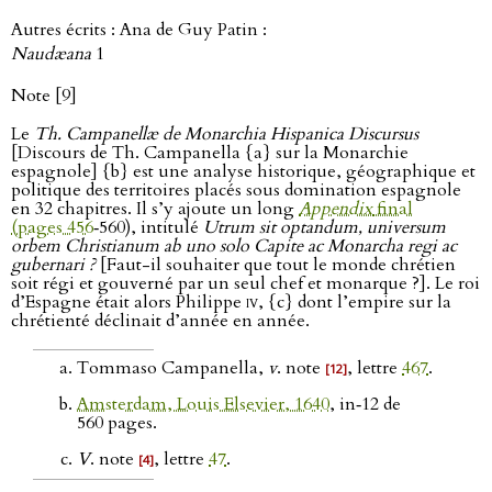
Autres écrits : Ana de Guy Patin :
Naudæana
1
Note [9]
Le
Th. Campanellæ de Monarchia Hispanica Discursus
[Discours de Th. Campanella {a} sur la Monarchie
espagnole] {b} est une analyse historique, géographique et
politique des territoires placés sous domination espagnole
en 32 chapitres. Il s’y ajoute un long
Appendix
final
(pages 456
‑560), intitulé
Utrum sit optandum, universum
orbem Christianum ab uno solo Capite ac Monarcha regi ac
gubernari ?
[Faut-il souhaiter que tout le monde chrétien
soit régi et gouverné par un seul chef et monarque ?]. Le roi
d’Espagne était alors Philippe
iv
, {c} dont l’empire sur la
chrétienté déclinait d’année en année.
Tommaso Campanella,
v
. note
, lettre
467
.
[12]
Amsterdam, Louis Elsevier, 1640
, in‑12 de
560 pages.
V
. note
, lettre
47
.
[4]