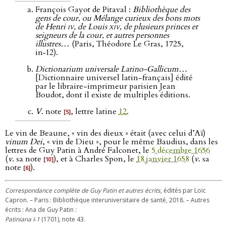
François Gayot de Pitaval :
Bibliothèque des
gens de cour, ou Mélange curieux des bons mots
de Henri
iv
, de Louis
xiv
, de plusieurs princes et
seigneurs de la cour, et autres personnes
illustres…
(Paris, Théodore Le Gras, 1725,
in‑12).
Dictionarium universale Latino-Gallicum…
[Dictionnaire universel latin-français] édité
par le libraire-imprimeur parisien Jean
Boudot, dont il existe de multiples éditions.
V
. note
, lettre latine
12
.
[5]
Le vin de Beaune, « vin des dieux » était (avec celui d’Aï)
vinum Dei
, « vin de Dieu », pour le même Baudius, dans les
lettres de Guy Patin à André Falconet, le
5 décembre 1656
(
v
. sa note
), et à Charles Spon, le
18 janvier 1658
(
v
. sa
[10]
note
).
[6]
Correspondance complète de Guy Patin et autres écrits
, édités par Loïc
Capron. – Paris : Bibliothèque interuniversitaire de santé, 2018. – Autres
écrits : Ana de Guy Patin :
Patiniana I‑1
(1701), note 43.