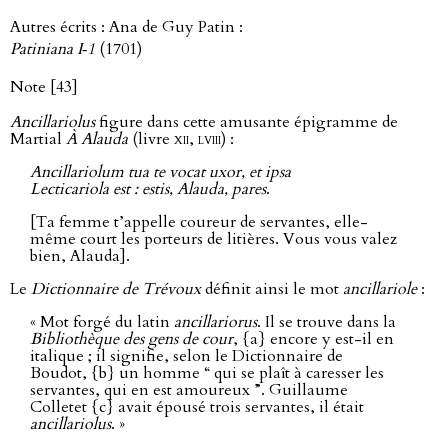
Autres écrits : Ana de Guy Patin :
Patiniana I‑1
(1701)
Note [43]
Ancillariolus
figure dans cette amusante épigramme de
Martial
À Alauda
(livre
xii
,
lviii
) :
Ancillariolum tua te vocat uxor, et ipsa
Lecticariola est : estis, Alauda, pares
.
[Ta femme t’appelle coureur de servantes, elle-
même court les porteurs de litières. Vous vous valez
bien, Alauda].
Le
Dictionnaire de Trévoux
définit ainsi le mot
ancillariole
:
« Mot forgé du latin
ancillariorus
. Il se trouve dans la
Bibliothèque des gens de cour
, {a} encore y est-il en
italique ; il signifie, selon le Dictionnaire de
Boudot, {b} un homme “ qui se plaît à caresser les
servantes, qui en est amoureux ”. Guillaume
Colletet {c} avait épousé trois servantes, il était
ancillariolus
. »