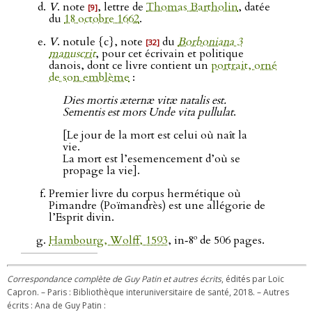
V
. note
, lettre de
Thomas Bartholin
, datée
[9]
du
18 octobre 1662
.
V
. notule {c}, note
du
Borboniana 3
[32]
manuscrit
, pour cet écrivain et politique
danois, dont ce livre contient un
portrait, orné
de son emblème
:
Dies mortis æternæ vitæ natalis est.
Sementis est mors Unde vita pullulat
.
[Le jour de la mort est celui où naît la
vie.
La mort est l’esemencement d’où se
propage la vie].
Premier livre du corpus hermétique où
Pimandre (Poïmandrès) est une allégorie de
l’Esprit divin.
o
Hambourg, Wolff, 1593
, in‑8
de 506 pages.
Correspondance complète de Guy Patin et autres écrits
, édités par Loïc
Capron. – Paris : Bibliothèque interuniversitaire de santé, 2018. – Autres
écrits : Ana de Guy Patin :