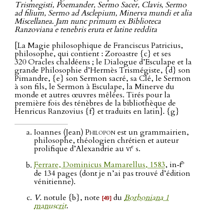
Trismegisti, Poemander, Sermo Sacer, Clavis, Sermo
ad filium, Sermo ad Asclepium, Minerva mundi et alia
Miscellanea. Jam nunc primum ex Biblioteca
Ranzoviana e tenebris eruta et latine reddita
[La Magie philosophique de Franciscus Patricius,
philosophe, qui contient : Zoroastre {c} et ses
320 Oracles chaldéens ; le Dialogue d’Esculape et la
grande Philosophie d’Hermès Trismégiste, {d} son
Pimandre, {e} son Sermon sacré, sa Clé, le Sermon
à son fils, le Sermon à Esculape, la Minerve du
monde et autres œuvres mêlées. Tirés pour la
première fois des ténèbres de la bibliothèque de
Henricus Ranzovius {f} et traduits en latin]. {g}
Ioannes (Jean)
Philopon
est un grammairien,
philosophe, théologien chrétien et auteur
e
prolifique d’Alexandrie au
vi
s.
o
Ferrare, Dominicus Mamarellus, 1583
, in‑f
de 134 pages (dont je n’ai pas trouvé d’édition
vénitienne).
V
. notule {b}, note
du
Borboniana 1
[49]
manuscrit
.