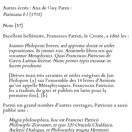
Autres écrits : Ana de Guy Patin :
Patiniana I‑1
(1701)
Note [57]
Excellent helléniste, Francesco Patrizi, le Croate, a édité les :
Ioannis Philoponi breves, sed apprime doctæ et utiles
expositiones. In omnes
xiiii
. Aristotelis libros eos qui
vocantur Metaphysici. Quas Franciscus Patricius de
Gæcis Latinas fecerat. Nunc primo typis excussæ in
lucem prodeunt
.
[Brèves mais très savantes et utiles exégèses de Jan
Philopon {a} sur l’ensemble des 14 livres d’Aristote
qu’on appelle Métaphysiques. Franciscus Patricius
les a traduits du grec et publiés en latin pour la
première fois]. {b}
Parmi un grand nombre d’autres ouvrages, Patricius a aussi
publié une :
Magia philosophica, hoc est Francisci Patricii
Philosophi Zoroaster, et ejus 320 Oracula Chaldaica,
Asclepii Dialogus, et Philosophia magna Hermetis