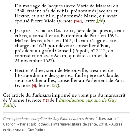
Du mariage de Jacques
i
avec Marie de Mareau en
1568, étaient nés deux fils, prénommés Jacques et
Hector, et une fille, prénommée Marie, qui avait
épousé Pierre Viole (
v
. note
, lettre
166
).
[147]
Jacques ii, sieur des Barreaux
, père de Jacques
iii
, avait
été reçu conseiller au Parlement de Paris en 1595.
Maître des requêtes en 1605, il avait résigné cette
charge en 1623 pour devenir conseiller d’État,
o
président au grand Conseil (Popoff, n
2412, en
contradiction avec Adam, qui date sa mort du
24 novembre 1622).
Hector Vallée, sieur de Mérouville, trésorier de
l’Extraordinaire des guerres, fut le père de Claude,
sieur de Chenailles, conseiller au Parlement de Paris
(
v
. note
, lettre
457
).
[4]
Cet article du
Patiniana
imprimé ne vient pas du manuscrit
de Vienne (
v
. note
de l’
Introduction aux ana de Guy
[12]
Patin
).
Correspondance complète de Guy Patin et autres écrits
, édités par Loïc
Capron. – Paris : Bibliothèque interuniversitaire de santé, 2018. – Autres
écrits : Ana de Guy Patin :