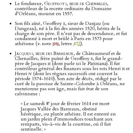
Le fondateur,
Geoffroy i, sieur de Chenailles
,
contrôleur de la recette ordinaire du Domaine
d’Orléans, mourut en 1557.
Son fils aîné, Geoffroy
ii
, sieur de Danjau (ou
Dangeau), né à la fin des années 1520, hérita de la
charge de son père. Il n’eut pas de descendance, et fut
condamné à mort et brûlé à Paris en 1573 pour
athéisme (
v
. note
, lettre
472
).
[35]
Jacques i, sieur des Barreaux
, de Châteauneuf et de
Chenailles, frère puîné de Geoffroy
ii
, fut le grand-
père de Jacques
iii
(dont parle ici le
Patiniana
). Il fut
contrôleur général des finances sous les rois Henri
iii
et
Henri
iv
(dont les règnes successifs ont couvert la
période 1574-1610). Son acte de décès, rédigé par le
curé de la paroisse de Sainte-Colombe à Orléans, ne
mentionne pas son âge, mais fait état de son
calvinisme :
e
« Le samedi 8
jour de février 1614 est mort
Jacques Vallée des Barreaux, obstiné
hérétique, ou plutôt athéiste. Il est enterré en
un jardin plein d’immondices touchant aux
remparts, vis-à-vis de la courtine, où il fait
sentinelle. »