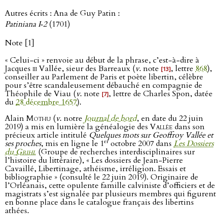
Autres écrits : Ana de Guy Patin :
Patiniana I‑2
(1701)
Note [1]
« Celui-ci » renvoie au début de la phrase, c’est-à-dire à
Jacques
iii
Vallée, sieur des Barreaux (
v
. note
, lettre
868
),
[13]
conseiller au Parlement de Paris et poète libertin, célèbre
pour s’être scandaleusement débauché en compagnie de
Théophile de Viau (
v
. note
, lettre de Charles Spon, datée
[7]
du
28 décembre 1657
).
Alain
Mothu
(
v
. notre
Journal de bord
, en date du 22 juin
2019) a mis en lumière la généalogie des
Vallée
dans son
précieux article intitulé
Quelques mots sur Geoffroy Vallée et
er
ses proches
, mis en ligne le 1
octobre 2007 dans
Les Dossiers
du
Grihl
(Groupe de recherches interdisciplinaires sur
l’histoire du littéraire), « Les dossiers de Jean-Pierre
Cavaillé, Libertinage, athéisme, irréligion. Essais et
bibliographie » (consulté le 22 juin 2019). Originaire de
l’Orléanais, cette opulente famille calviniste d’officiers et de
magistrats s’est signalée par plusieurs membres qui figurent
en bonne place dans le catalogue français des libertins
athées.