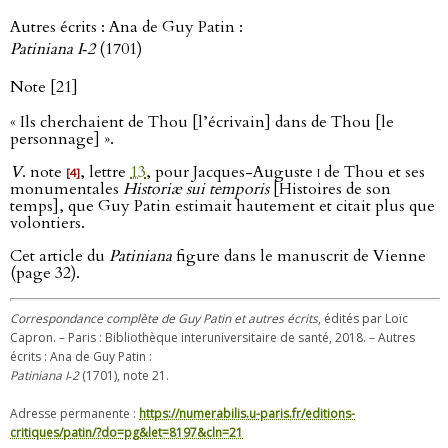
Autres écrits : Ana de Guy Patin :
Patiniana I‑2
(1701)
Note [21]
« Ils cherchaient de Thou [l’écrivain] dans de Thou [le
personnage] ».
V
. note
, lettre
13
, pour Jacques-Auguste
i
de Thou et ses
[4]
monumentales
Historiæ sui temporis
[Histoires de son
temps], que Guy Patin estimait hautement et citait plus que
volontiers.
Cet article du
Patiniana
figure dans le manuscrit de Vienne
(page 32).
Correspondance complète de Guy Patin et autres écrits
, édités par Loïc
Capron. – Paris : Bibliothèque interuniversitaire de santé, 2018. – Autres
écrits : Ana de Guy Patin :
Patiniana I‑2
(1701), note 21.
Adresse permanente :
https://numerabilis.u-paris.fr/editions-
critiques/patin/?do=pg&let=8197&cln=21