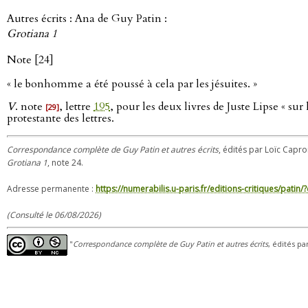
Autres écrits : Ana de Guy Patin :
Grotiana 1
Note [24]
« le bonhomme a été poussé à cela par les jésuites. »
V
. note
, lettre
195
, pour les deux livres de Juste Lipse « su
[29]
protestante des lettres.
Correspondance complète de Guy Patin et autres écrits
, édités par Loïc Capron
Grotiana 1
, note 24.
Adresse permanente :
https://numerabilis.u-paris.fr/editions-critiques/pat
(Consulté le 06/08/2026)
"
Correspondance complète de Guy Patin et autres écrits
, édités pa