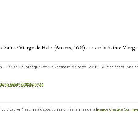
r la Sainte Vierge de Hal » (Anvers, 1604) et « sur la Sainte Vierg
. – Paris : Bibliothèque interuniversitaire de santé, 2018. – Autres écrits : Ana d
in/?do=pg&let=8200&cln=24
r Loïc Capron." est mis à disposition selon les termes de la
licence Creative Commons 