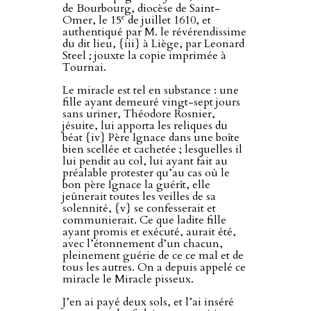
de Bourbourg, diocèse de Saint-
e
Omer, le 15
de juillet 1610, et
authentiqué par M. le révérendissime
du dit lieu, {iii} à Liège, par Leonard
Steel ; jouxte la copie imprimée à
Tournai.
Le miracle est tel en substance : une
fille ayant demeuré vingt-sept jours
sans uriner, Théodore Rosnier,
jésuite, lui apporta les reliques du
béat {iv} Père Ignace dans une boîte
bien scellée et cachetée ; lesquelles il
lui pendit au col, lui ayant fait au
préalable protester qu’au cas où le
bon père Ignace la guérît, elle
jeûnerait toutes les veilles de sa
solennité, {v} se confesserait et
communierait. Ce que ladite fille
ayant promis et exécuté, aurait été,
avec l’étonnement d’un chacun,
pleinement guérie de ce ce mal et de
tous les autres. On a depuis appelé ce
miracle le Miracle pisseux.
J’en ai payé deux sols, et l’ai inséré