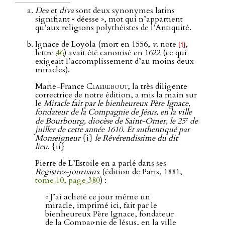
Dea
et
diva
sont deux synonymes latins
signifiant « déesse », mot qui n’appartient
qu’aux religions polythéistes de l’Antiquité.
Ignace de Loyola (mort en 1556,
v
. note
,
[1]
lettre
46
) avait été canonisé en 1622 (ce qui
exigeait l’accomplissement d’au moins deux
miracles).
Marie-France
Claerebout
, la très diligente
correctrice de notre édition, a mis la main sur
le
Miracle fait par le bienheureux Père Ignace,
fondateur de la Compagnie de Jésus, en la ville
e
de Bourbourg, diocèse de Saint-Omer, le 25
de
juiller de cette année 1610. Et authentiqué par
Monseigneur
{i}
le Révérendissime du dit
lieu
. {ii}
Pierre de L’Estoile en a parlé dans ses
Registres-journaux
(édition de Paris, 1881,
tome 10, page 380
) :
« J’ai acheté ce jour même un
miracle, imprimé ici, fait par le
bienheureux Père Ignace, fondateur
de la Compagnie de Jésus, en la ville