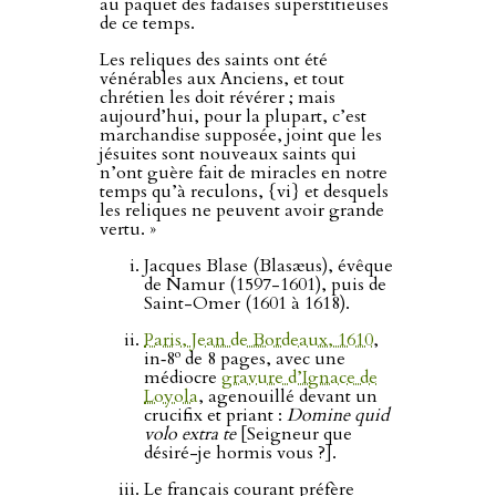
au paquet des fadaises superstitieuses
de ce temps.
Les reliques des saints ont été
vénérables aux Anciens, et tout
chrétien les doit révérer ; mais
aujourd’hui, pour la plupart, c’est
marchandise supposée, joint que les
jésuites sont nouveaux saints qui
n’ont guère fait de miracles en notre
temps qu’à reculons, {vi} et desquels
les reliques ne peuvent avoir grande
vertu. »
Jacques Blase (Blasæus), évêque
de Namur (1597-1601), puis de
Saint-Omer (1601 à 1618).
Paris, Jean de Bordeaux, 1610
,
o
in‑8
de 8 pages, avec une
médiocre
gravure d’Ignace de
Loyola
, agenouillé devant un
crucifix et priant :
Domine quid
volo extra te
[Seigneur que
désiré-je hormis vous ?].
Le français courant préfère