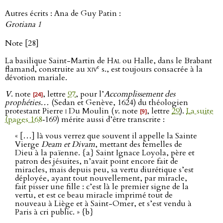
Autres écrits : Ana de Guy Patin :
Grotiana 1
Note [28]
La basilique Saint-Martin de
Hal
ou Halle, dans le Brabant
e
flamand, construite au
xiv
s., est toujours consacrée à la
dévotion mariale.
V
. note
, lettre
97
, pour l’
Accomplissement des
[24]
prophéties…
(Sedan et Genève, 1624) du théologien
protestant Pierre
i
Du Moulin (
v
. note
, lettre
29
).
La suite
[9]
(pages 168
‑169) mérite aussi d’être transcrite :
« […] là vous verrez que souvent il appelle la Sainte
Vierge
Deam et Divam
, mettant des femelles de
Dieu à la païenne. {a} Saint Ignace Loyola, père et
patron des jésuites, n’avait point encore fait de
miracles, mais depuis peu, sa vertu diurétique s’est
déployée, ayant tout nouvellement, par miracle,
fait pisser une fille : c’est là le premier signe de la
vertu, et est ce beau miracle imprimé tout de
nouveau à Liège et à Saint-Omer, et s’est vendu à
Paris à cri public. » {b}