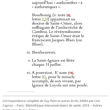
aujourd’hui « authentifier » à
« authentiquer ».
Bourbourg (
v
. note
,
[6]
lettre
124
) appartenait au
diocèse de Saint-Omer, alors
suffragant de l’archevêché de
Cambrai. Le révérendissime
évêque de Saint-Omer était le
franciscain Jacques Blaes (ou
Blase).
Bienheureux.
La Saint-Ignace est fêtée
chaque 31 juillet.
A posteriori.
V
. note
,
[14]
lettre
81
, pour le miracle
accompli, de son vivant, par
Ignace de Loyola sur une poule.
Correspondance complète de Guy Patin et autres écrits
, édités par Loïc
Capron. – Paris : Bibliothèque interuniversitaire de santé, 2018. – Autres