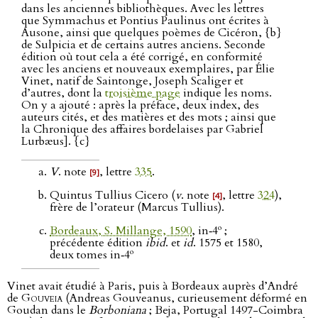
dans les anciennes bibliothèques. Avec les lettres
que Symmachus et Pontius Paulinus ont écrites à
Ausone, ainsi que quelques poèmes de Cicéron, {b}
de Sulpicia et de certains autres anciens. Seconde
édition où tout cela a été corrigé, en conformité
avec les anciens et nouveaux exemplaires, par Élie
Vinet, natif de Saintonge, Joseph Scaliger et
d’autres, dont la
troisième page
indique les noms.
On y a ajouté : après la préface, deux index, des
auteurs cités, et des matières et des mots ; ainsi que
la Chronique des affaires bordelaises par Gabriel
Lurbæus]. {c}
V
. note
, lettre
335
.
[9]
Quintus Tullius Cicero (
v
. note
, lettre
324
),
[4]
frère de l’orateur (Marcus Tullius).
o
Bordeaux, S. Millange, 1590
, in‑4
;
précédente édition
ibid
. et
id
. 1575 et 1580,
o
deux tomes in‑4
Vinet avait étudié à Paris, puis à Bordeaux auprès d’André
de
Gouveia
(Andreas Gouveanus, curieusement déformé en
Goudan dans le
Borboniana
; Beja, Portugal 1497-Coimbra