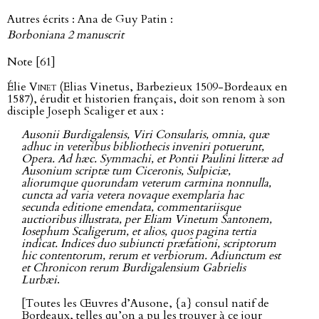
Autres écrits : Ana de Guy Patin :
Borboniana 2 manuscrit
Note [61]
Élie
Vinet
(Elias Vinetus, Barbezieux 1509-Bordeaux en
1587), érudit et historien français, doit son renom à son
disciple Joseph Scaliger et aux :
Ausonii Burdigalensis, Viri Consularis, omnia, quæ
adhuc in veteribus bibliothecis inveniri potuerunt,
Opera. Ad hæc. Symmachi, et Pontii Paulini litteræ ad
Ausonium scriptæ tum Ciceronis, Sulpiciæ,
aliorumque quorundam veterum carmina nonnulla,
cuncta ad varia vetera novaque exemplaria hac
secunda editione emendata, commentariisque
auctioribus illustrata, per Eliam Vinetum Santonem,
Iosephum Scaligerum, et alios, quos pagina tertia
indicat. Indices duo subiuncti præfationi, scriptorum
hic contentorum, rerum et verbiorum. Adiunctum est
et Chronicon rerum Burdigalensium Gabrielis
Lurbæi
.
[Toutes les Œuvres d’Ausone, {a} consul natif de
Bordeaux, telles qu’on a pu les trouver à ce jour