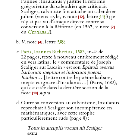
l’année : Insulanus y justifie la réforme
grégorienne du calendrier que critiquait
Scaliger, calviniste fort attaché au calendrier
julien (vieux style,
v
. note
, lettre
440
) ; je
[12]
n’y ai pas vu d’attaque directe contre sa
conversion à la Réforme (en 1567,
v
. note
[2]
du
Grotiana 1
).
V
. note
, lettre
589
.
[4]
o
Paris, Ioannes Richerius, 1583
, in‑4
de
22 pages, texte à nouveau entièrement rédigé
en vers latins ; le « commentaire de Joseph
Scaliger sur Lucain » est son
Epistola aversus
barbarum ineptum et indoctum poema
Insulani…
[Lettre contre le poème barbare,
inepte et ignare d’Insulanus…] (Paris, 1682),
qui est citée dans la dernière section de la
note
supra
.
[10]
Outre sa conversion au calvinisme, Insulanus
reprochait à Scaliger son incompétence en
mathématiques, avec cette strophe
particulièrement rude (page 8) :
Totus in aucupiis vocum nil Scaliger
extra