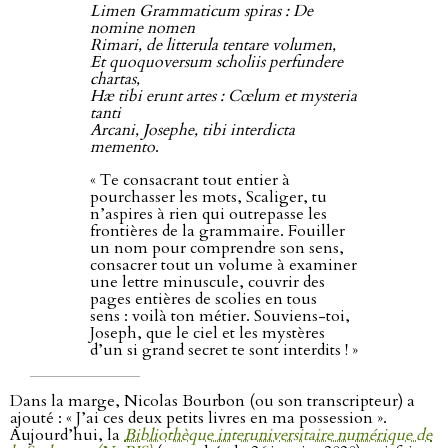
Limen Grammaticum spiras : De
nomine nomen
Rimari, de litterula tentare volumen,
Et quoquoversum scholiis perfundere
chartas,
Hæ tibi erunt artes : Cœlum et mysteria
tanti
Arcani, Josephe, tibi interdicta
memento
.
« Te consacrant tout entier à
pourchasser les mots, Scaliger, tu
n’aspires à rien qui outrepasse les
frontières de la grammaire. Fouiller
un nom pour comprendre son sens,
consacrer tout un volume à examiner
une lettre minuscule, couvrir des
pages entières de scolies en tous
sens : voilà ton métier. Souviens-toi,
Joseph, que le ciel et les mystères
d’un si grand secret te sont interdits ! »
Dans la marge, Nicolas Bourbon (ou son transcripteur) a
ajouté : « J’ai ces deux petits livres en ma possession ».
Aujourd’hui, la
Bibliothèque interuniversitaire numérique de