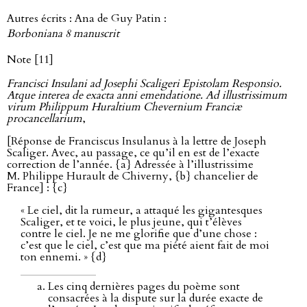
Autres écrits : Ana de Guy Patin :
Borboniana 8 manuscrit
Note [11]
Francisci Insulani ad Josephi Scaligeri Epistolam Responsio.
Atque interea de exacta anni emendatione. Ad illustrissimum
virum Philippum Huraltium Chevernium Franciæ
procancellarium
,
[Réponse de Franciscus Insulanus à la lettre de Joseph
Scaliger. Avec, au passage, ce qu’il en est de l’exacte
correction de l’année. {a} Adressée à l’illustrissime
M. Philippe Hurault de Chiverny, {b} chancelier de
France] : {c}
« Le ciel, dit la rumeur, a attaqué les gigantesques
Scaliger, et te voici, le plus jeune, qui t’élèves
contre le ciel. Je ne me glorifie que d’une chose :
c’est que le ciel, c’est que ma piété aient fait de moi
ton ennemi. » {d}
Les cinq dernières pages du poème sont
consacrées à la dispute sur la durée exacte de