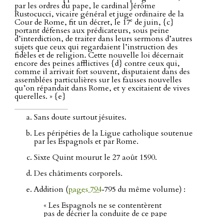
par les ordres du pape, le cardinal Jérôme
Rustocucci, vicaire général et juge ordinaire de la
e
Cour de Rome, fit un décret, le 17
de juin, {c}
portant défenses aux prédicateurs, sous peine
d’interdiction, de traiter dans leurs sermons d’autres
sujets que ceux qui regardaient l’instruction des
fidèles et de religion. Cette nouvelle loi décernait
encore des peines afflictives {d} contre ceux qui,
comme il arrivait fort souvent, disputaient dans des
assemblées particulières sur les fausses nouvelles
qu’on répandait dans Rome, et y excitaient de vives
querelles. » {e}
Sans doute surtout jésuites.
Les péripéties de la Ligue catholique soutenue
par les Espagnols et par Rome.
Sixte Quint mourut le 27 août 1590.
Des châtiments corporels.
Addition (
pages 794
‑795 du même volume) :
« Les Espagnols ne se contentèrent
pas de décrier la conduite de ce pape