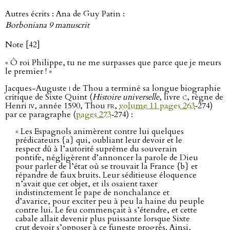
Autres écrits : Ana de Guy Patin :
Borboniana 9 manuscrit
Note [42]
« Ô roi Philippe, tu ne me surpasses que parce que je meurs
le premier ! »
Jacques-Auguste
i
de Thou a terminé sa longue biographie
critique de Sixte Quint (
Histoire universelle
, livre
c
, règne de
Henri
iv
, année 1590, Thou
fr
,
volume 11 pages 263
‑274)
par ce paragraphe (
pages 273
‑274) :
« Les Espagnols animèrent contre lui quelques
prédicateurs {a} qui, oubliant leur devoir et le
respect dû à l’autorité suprême du souverain
pontife, négligèrent d’annoncer la parole de Dieu
pour parler de l’état où se trouvait la France {b} et
répandre de faux bruits. Leur séditieuse éloquence
n’avait que cet objet, et ils osaient taxer
indistinctement le pape de nonchalance et
d’avarice, pour exciter peu à peu la haine du peuple
contre lui. Le feu commençait à s’étendre, et cette
cabale allait devenir plus puissante lorsque Sixte
crut devoir s’opposer à ce funeste progrès. Ainsi,