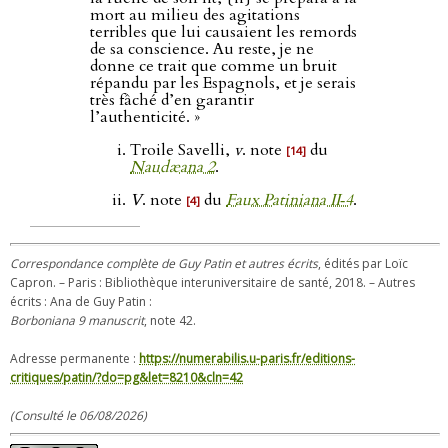
mort au milieu des agitations
terribles que lui causaient les remords
de sa conscience. Au reste, je ne
donne ce trait que comme un bruit
répandu par les Espagnols, et je serais
très fâché d’en garantir
l’authenticité. »
Troile Savelli,
v
. note
du
[14]
Naudæana 2
.
V
. note
du
Faux Patiniana II‑4
.
[4]
Correspondance complète de Guy Patin et autres écrits
, édités par Loïc
Capron. – Paris : Bibliothèque interuniversitaire de santé, 2018. – Autres
écrits : Ana de Guy Patin :
Borboniana 9 manuscrit
, note 42.
Adresse permanente :
https://numerabilis.u-paris.fr/editions-
critiques/patin/?do=pg&let=8210&cln=42
(Consulté le 06/08/2026)