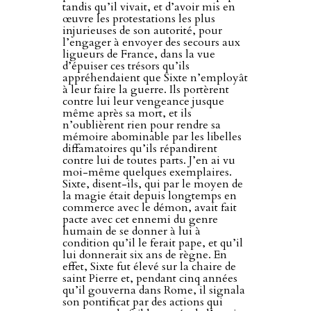
tandis qu’il vivait, et d’avoir mis en
œuvre les protestations les plus
injurieuses de son autorité, pour
l’engager à envoyer des secours aux
ligueurs de France, dans la vue
d’épuiser ces trésors qu’ils
appréhendaient que Sixte n’employât
à leur faire la guerre. Ils portèrent
contre lui leur vengeance jusque
même après sa mort, et ils
n’oublièrent rien pour rendre sa
mémoire abominable par les libelles
diffamatoires qu’ils répandirent
contre lui de toutes parts. J’en ai vu
moi-même quelques exemplaires.
Sixte, disent-ils, qui par le moyen de
la magie était depuis longtemps en
commerce avec le démon, avait fait
pacte avec cet ennemi du genre
humain de se donner à lui à
condition qu’il le ferait pape, et qu’il
lui donnerait six ans de règne. En
effet, Sixte fut élevé sur la chaire de
saint Pierre et, pendant cinq années
qu’il gouverna dans Rome, il signala
son pontificat par des actions qui