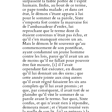
surpassent la faible portée de l’esprit
humain. Enfin, au bout de ce terme,
ce pape tomba malade ; et dans cet
état, le démon s’étant apparu à lui
pour le sommer de sa parole, Sixte
s’emporta fort contre la mauvaise foi
de l’ambassadeur d’enfer, lui
reprochant que le terme dont ils
étaient convenus n’était pas échu, et
qu’il s’en manquait encore un an.
Mais le démon le fit souvenir qu’au
commencement de son pontificat,
ayant condamné un jeune homme
contre les lois, parce qu’il avait un an
de moins qu’il ne fallait pour pouvoir
être fait mourir, {i} il l’avait
cependant fait exécuter, en disant
qu’il lui donnait un des siens ; que
cette année jointe aux cinq autres
qu’il avait régné faisaient les six ans
complets qu’il lui avait promis ; et
que, par conséquent, il avait tort de se
plaindre qu’il vînt le sommer de sa
parole avant le terme. Sur quoi, Sixte
confus, et qui n’avait rien à répondre,
demeura muet ; et s’étant tourné vers
la ruelle de son lit, {ii} se prépara à la