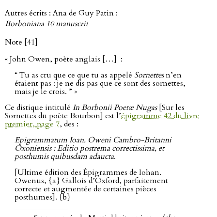
Autres écrits : Ana de Guy Patin :
Borboniana 10 manuscrit
Note [41]
« John Owen, poète anglais […] :
“ Tu as cru que ce que tu as appelé
Sornettes
n’en
étaient pas : je ne dis pas que ce sont des sornettes,
mais je le crois. ” »
Ce distique intitulé
In Borbonii Poetæ Nugas
[Sur les
Sornettes du poète Bourbon] est l’
épigramme 42 du livre
premier, page 7
, des :
Epigrammatum Ioan. Oweni Cambro-Britanni
Oxoniensis : Editio postrema correctissima, et
posthumis quibusdam adaucta
.
[Ultime édition des Épigrammes de Iohan.
Owenus, {a} Gallois d’Oxford, parfaitement
correcte et augmentée de certaines pièces
posthumes]. {b}