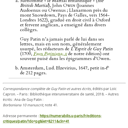
Surnommé « le Martial britannique » (
the
British Martial
), John
Owen
(Joannes
Audoenus ou Owenus ; Llanarmon près du
mont Snowdown, Pays de Galles, vers 1564-
Londres 1622), gradué en droit civil à Oxford
et fervent anglican, a enseigné dans divers
collèges.
Guy Patin n’a jamais parlé de lui dans ses
lettres, mais en son nom, généralement
usurpé, les rédacteurs de
L’Esprit de Guy Patin
(1709,
Faux Patiniana‑
ii
de notre édition) ont
souvent puisé dans les épigrammes d’Owen.
o
Amsterdam, Lud. Elzevirius, 1647, petit in‑f
de 212 pages.
Correspondance complète de Guy Patin et autres écrits
, édités par Loïc
Capron. – Paris : Bibliothèque interuniversitaire de santé, 2018. – Autres
écrits : Ana de Guy Patin :
Borboniana 10 manuscrit
, note 41.
Adresse permanente :
https://numerabilis.u-paris.fr/editions-
critiques/patin/?do=pg&let=8211&cln=41