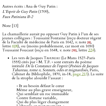
Autres écrits : Ana de Guy Patin :
L’Esprit de Guy Patin
(1709),
Faux Patiniana II-2
Note [13]
La chamaillerie aurait pu opposer Guy Patin à l’un de ses
jeunes collègues : Toussaint Fontaine (reçu docteur régent
de la Faculté de médecine de Paris en 1642,
v
. note
,
[6]
lettre
698
), ou (moins probablement, car mort en 1650)
Toussaint Foucaut (reçu en 1648,
v
. note
, lettre
224
).
[10]
Les vers de Jacques
Tahureau
(Le Mans 1527-Paris
1555) cités par « M. T.F. » sont extraits du poème
intitulé
De la Constance de l’esprit
(
Poésies de Jacques
Tahureau, tome
ii
, Sonnets, odes et mignardises
, Paris,
Cabinet du Bibliophile, 1870, in‑18,
page 213
). La suite
de la strophe alourdit l’assaut :
« Et au besoin défaut le cœur
Même au plus grave enseigneur,
Qui semblait un roc immuable
Contre fortune variable,
Qui du plus léger changement