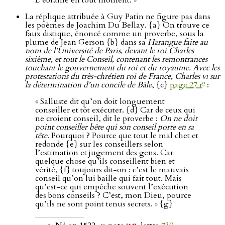
L’ébranle en tout moment. »
La réplique attribuée à Guy Patin ne figure pas dans
les poèmes de Joachim Du Bellay. {a} On trouve ce
faux distique, énoncé comme un proverbe, sous la
plume de Jean Gerson {b} dans sa
Harangue faite au
nom de l’Université de Paris, devant le roi Charles
sixième, et tout le Conseil, contenant les remontrances
touchant le gouvernement du roi et du royaume. Avec les
protestations du très-chrétien roi de France, Charles
vi
sur
o
la détermination d’un concile de Bâle
, {c}
page 27 r
:
« Salluste dit qu’on doit longuement
conseiller et tôt exécuter. {d} Car de ceux qui
ne croient conseil, dit le proverbe :
On ne doit
point conseiller bête qui son conseil porte en sa
tête
. Pourquoi ? Pource que tout le mal chet et
redonde {e} sur les conseillers selon
l’estimation et jugement des gens. Car
quelque chose qu’ils conseillent bien et
vérité, {f} toujours dit-on : c’est le mauvais
conseil qu’on lui baille qui fait tout. Mais
qu’est-ce qui empêche souvent l’exécution
des bons conseils ? C’est, mon Dieu, pource
qu’ils ne sont point tenus secrets. » {g}