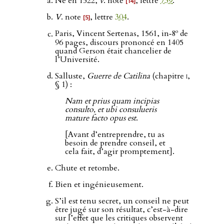
Né en 1522,
v
. note
, lettre
739
.
[14]
V
. note
, lettre
304
.
[5]
o
Paris, Vincent Sertenas, 1561, in‑8
de
96 pages, discours prononcé en 1405
quand Gerson était chancelier de
l’Université.
Salluste,
Guerre de Catilina
(chapitre
i
,
§ 1) :
Nam et prius quam incipias
consulto, et ubi consulueris
mature facto opus est
.
[Avant d’entreprendre, tu as
besoin de prendre conseil, et
cela fait, d’agir promptement].
Chute et retombe.
Bien et ingénieusement.
S’il est tenu secret, un conseil ne peut
être jugé sur son résultat, c’est-à-dire
sur l’effet que les critiques observent