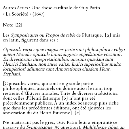
Autres écrits : Une thèse cardinale de Guy Patin :
« La Sobriété » (1647)
Note [22]
Les
Symposiaques ou Propos de table
de Plutarque, {a} mis
en latin, figurent dans ses :
Opuscula varia : quæ magna ex parte sunt philosophica : vulgo
autem Moralia opuscula nimis angusta appellatione vocantur.
Ex diversorum interpretationibus, quarum quædam sunt
Henrici Stephani, non antea editæ. Indici superioribus multo
locupletiori adiunctæ sunt Annotationes eiusdem Henr.
Stephani
.
[Opuscules variés, qui sont en grande partie
philosophiques, auxquels on donne aussi le nom trop
restreint d’Œuvres morales. Tirés de diverses traductions,
dont celles d’Henri Estienne {b} n’ont pas été
précédemment publiées. À un index beaucoup plus riche
que dans les précédentes édiitons, ont été ajoutées les
annotation du dit Henri Estienne]. {c}
Ne maîtrisant pas le grec, Guy Patin leur a emprunté ce
passage du
Symposiaque
iv
, question
i
,
Multiplexne cibus, an