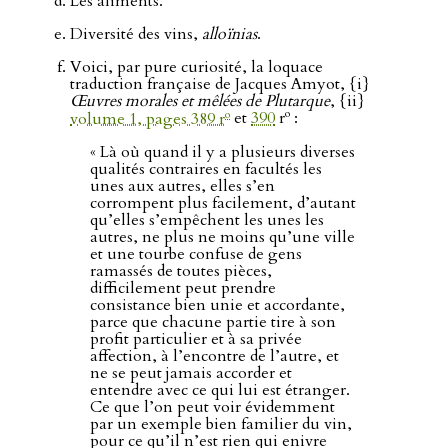
Les aliments.
Diversité des vins,
alloïnias
.
Voici, par pure curiosité, la loquace
traduction française de Jacques Amyot, {i}
Œuvres morales et mêlées de Plutarque
, {ii}
o
o
volume 1, pages 389 r
et
390
r
:
« Là où quand il y a plusieurs diverses
qualités contraires en facultés les
unes aux autres, elles s’en
corrompent plus facilement, d’autant
qu’elles s’empêchent les unes les
autres, ne plus ne moins qu’une ville
et une tourbe confuse de gens
ramassés de toutes pièces,
difficilement peut prendre
consistance bien unie et accordante,
parce que chacune partie tire à son
profit particulier et à sa privée
affection, à l’encontre de l’autre, et
ne se peut jamais accorder et
entendre avec ce qui lui est étranger.
Ce que l’on peut voir évidemment
par un exemple bien familier du vin,
pour ce qu’il n’est rien qui enivre