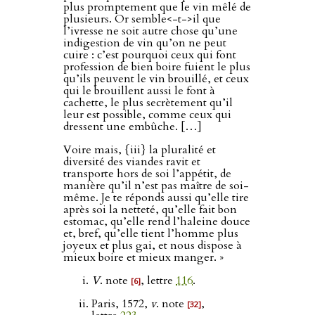
plus promptement que le vin mêlé de
plusieurs. Or semble<-t->il que
l’ivresse ne soit autre chose qu’une
indigestion de vin qu’on ne peut
cuire : c’est pourquoi ceux qui font
profession de bien boire fuient le plus
qu’ils peuvent le vin brouillé, et ceux
qui le brouillent aussi le font à
cachette, le plus secrètement qu’il
leur est possible, comme ceux qui
dressent une embûche. […]
Voire mais, {iii} la pluralité et
diversité des viandes ravit et
transporte hors de soi l’appétit, de
manière qu’il n’est pas maître de soi-
même. Je te réponds aussi qu’elle tire
après soi la netteté, qu’elle fait bon
estomac, qu’elle rend l’haleine douce
et, bref, qu’elle tient l’homme plus
joyeux et plus gai, et nous dispose à
mieux boire et mieux manger. »
V
. note
, lettre
116
.
[6]
Paris, 1572,
v
. note
,
[32]