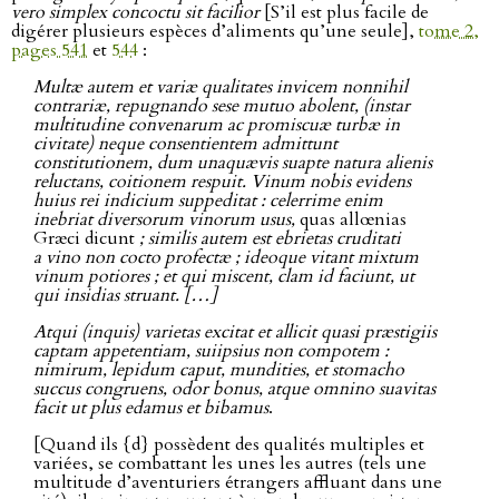
vero simplex concoctu sit facilior
[S’il est plus facile de
digérer plusieurs espèces d’aliments qu’une seule],
tome 2,
pages 541
et
544
:
Multæ autem et variæ qualitates invicem nonnihil
contrariæ, repugnando sese mutuo abolent, (instar
multitudine convenarum ac promiscuæ turbæ in
civitate) neque consentientem admittunt
constitutionem, dum unaquævis suapte natura alienis
reluctans, coitionem respuit. Vinum nobis evidens
huius rei indicium suppeditat : celerrime enim
inebriat diversorum vinorum usus,
quas allœnias
Græci dicunt
; similis autem est ebrietas cruditati
a vino non cocto profectæ ; ideoque vitant mixtum
vinum potiores ; et qui miscent, clam id faciunt, ut
qui insidias struant. […]
Atqui (inquis) varietas excitat et allicit quasi præstigiis
captam appetentiam, suiipsius non compotem :
nimirum, lepidum caput, mundities, et stomacho
succus congruens, odor bonus, atque omnino suavitas
facit ut plus edamus et bibamus
.
[Quand ils {d} possèdent des qualités multiples et
variées, se combattant les unes les autres (tels une
multitude d’aventuriers étrangers affluant dans une