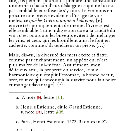
cité), ils peinent pourtant à prendre une consistance
uniforme : chacun d’eux dédaigne ce qui ne lui est
pas semblable et refuse de s’y unir. Le vin nous en
procure une preuve évidente : l’usage de vins
mêlés,
ce que les Grecs nomment l’allœnie
, {e}
enivre très promptement ; de même, l’ivresse est-
elle semblable à une indigestion due à la crudité du
vin ; c’est pourquoi les buveurs évitent de mélanger
les vins, et ceux qui les brouillent ainsi le font en
cachette, comme s’ils tendaient un piège. (…)
Mais, dis-tu, la diversité des mets excite et flatte,
comme par enchantement, un appétit qui n’est
plus maître de lui-même. Assurément, mon
délicieux ami, la propreté du service, le suc
harmonieux qui emplit l’estomac, la bonne odeur,
bref, tout ce qui concourt à la suavité nous fait boire
et manger davantage]. {f}
V
. note
, lettre
101
.
[9]
Henri
ii
Estienne, dit le Grand Estienne,
v
. note
, lettre
406
.
[31]
o
Paris, Henri Estienne, 1572, 3 tomes in‑8
.