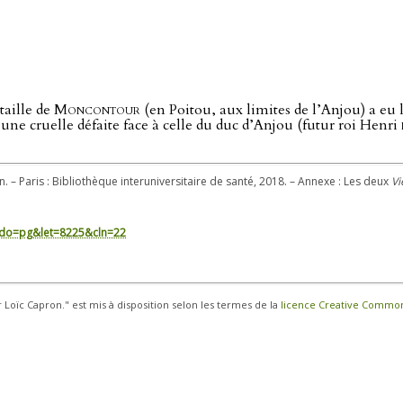
taille de
Moncontour
(en Poitou, aux limites de l’Anjou) a eu 
 une cruelle défaite face à celle du duc d’Anjou (futur roi Henri
n. – Paris : Bibliothèque interuniversitaire de santé, 2018. – Annexe : Les deux
Vi
in/?do=pg&let=8225&cln=22
r Loïc Capron." est mis à disposition selon les termes de la
licence Creative Commons 