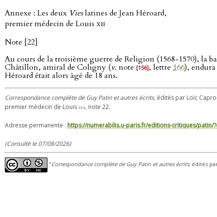
Annexe : Les deux
Vies
latines de Jean Héroard,
premier médecin de Louis
xiii
Note [22]
Au cours de la troisième guerre de Religion (1568-1570), la ba
Châtillon, amiral de Coligny (
v
. note
, lettre
166
), endura
[156]
Héroard était alors âgé de 18 ans.
Correspondance complète de Guy Patin et autres écrits
, édités par Loïc Capro
premier médecin de Louis
xiii
, note 22.
Adresse permanente :
https://numerabilis.u-paris.fr/editions-critiques/pat
(Consulté le 07/08/2026)
"
Correspondance complète de Guy Patin et autres écrits
, édités pa