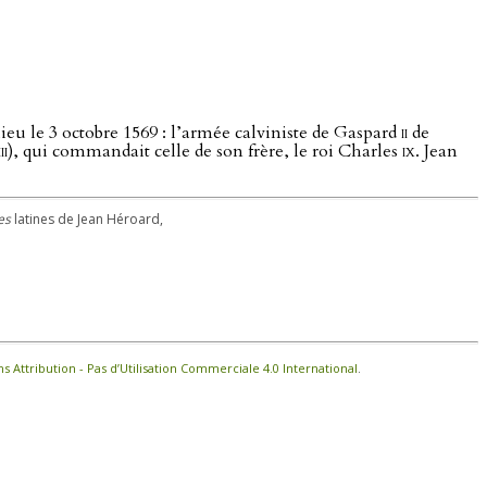
lieu le 3 octobre 1569 : l’armée calviniste de Gaspard
ii
de
iii
), qui commandait celle de son frère, le roi Charles
ix
. Jean
es
latines de Jean Héroard,
Attribution - Pas d’Utilisation Commerciale 4.0 International
.