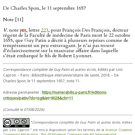
De Charles Spon, le 11 septembre 1657
Note [11]
V
. note
, lettre
223
, pour François Des François, docteur
[43]
régent de la Faculté de médecine de Paris mort le 22 octobre
1655, que Guy Patin a décrit à plusieurs reprises comme de
tempérament un peu extravagant. Je n’ai pas trouvé
d’éclaircissement sur la mauvaise affaire dans laquelle
s’était embarqué le fils de Robert Lyonnet.
Correspondance complète de Guy Patin et autres écrits
, édités par Loïc
Capron. – Paris : Bibliothèque interuniversitaire de santé, 2018. – De
Charles Spon, le 11 septembre 1657, note 11.
Adresse permanente :
https://numerabilis.u-paris.fr/editions-
critiques/patin/?do=pg&let=9028&cln=11
(Consulté le 07/08/2026)
"
Correspondance complète de Guy Patin et autres écrits
, édités
par Loïc Capron." est mis à disposition selon les termes de la
licence Creative
Commons Attribution - Pas d’Utilisation Commerciale 4.0 International
.