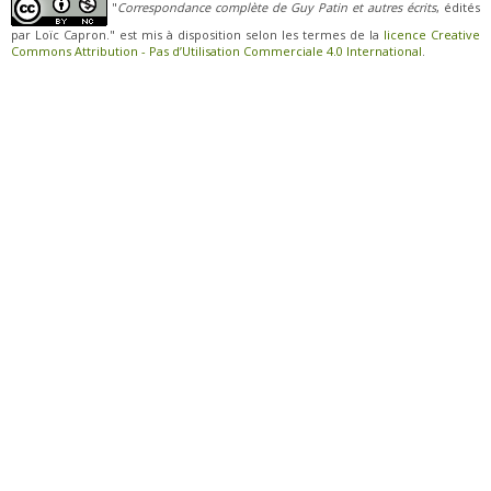
"
Correspondance complète de Guy Patin et autres écrits
, édités
par Loïc Capron." est mis à disposition selon les termes de la
licence Creative
Commons Attribution - Pas d’Utilisation Commerciale 4.0 International
.