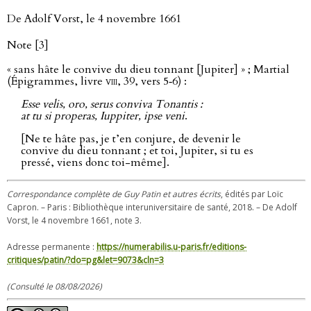
De Adolf Vorst, le 4 novembre 1661
Note [3]
« sans hâte le convive du dieu tonnant [Jupiter] » ; Martial
(Épigrammes, livre
viii
, 39, vers 5‑6) :
Esse velis, oro, serus conviva Tonantis :
at tu si properas, Iuppiter, ipse veni
.
[Ne te hâte pas, je t’en conjure, de devenir le
convive du dieu tonnant ; et toi, Jupiter, si tu es
pressé, viens donc toi-même].
Correspondance complète de Guy Patin et autres écrits
, édités par Loïc
Capron. – Paris : Bibliothèque interuniversitaire de santé, 2018. – De Adolf
Vorst, le 4 novembre 1661, note 3.
Adresse permanente :
https://numerabilis.u-paris.fr/editions-
critiques/patin/?do=pg&let=9073&cln=3
(Consulté le 08/08/2026)